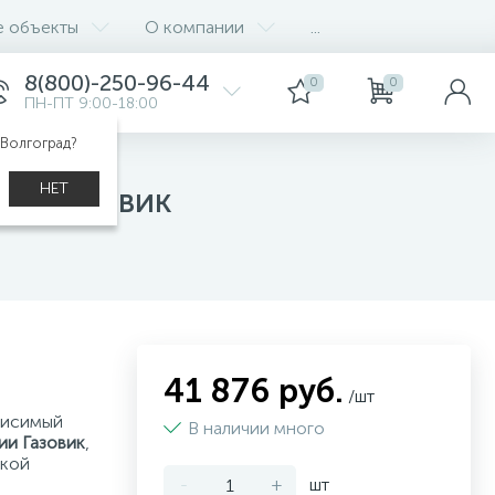
е объекты
О компании
...
8(800)-250-96-44
0
0
ПН-ПТ 9:00-18:00
 Волгоград?
НЕТ
-1 Газовик
41 876 руб.
/шт
висимый
В наличии много
и Газовик
,
лкой
-
+
шт