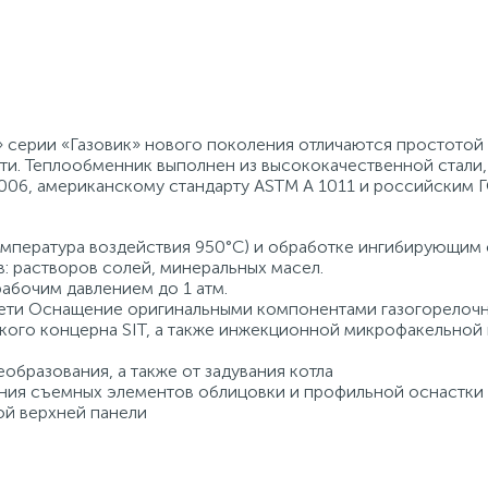
 серии «Газовик» нового поколения отличаются простотой
ти. Теплообменник выполнен из высококачественной стали,
006, американскому стандарту ASTM A 1011 и российским 
мпература воздействия 950°С) и обработке ингибирующим 
: растворов солей, минеральных масел.
рабочим давлением до 1 атм.
сети Оснащение оригинальными компонентами газогорелоч
ского концерна SIT, а также инжекционной микрофакельной
образования, а также от задувания котла
ания съемных элементов облицовки и профильной оснастки
ой верхней панели