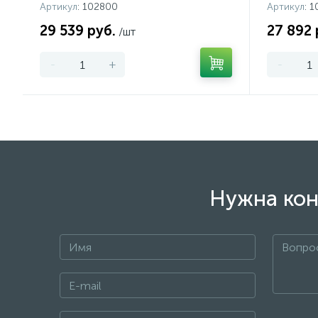
Артикул
: 102800
Артикул
: 
29 539 руб.
27 892 
/шт
-
+
-
Нужна кон