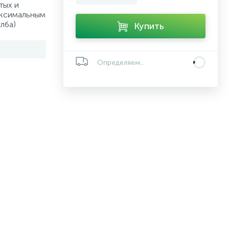
тых и
аксимальным
лба)
Купить
Определяем...