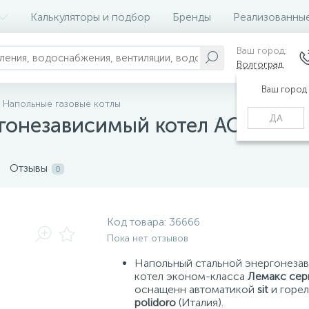
Калькуляторы и подбор
Бренды
Реализованны
Ваш город:
Волгоград
Ваш город
Напольные газовые котлы
ДА
гонезависимый котел АОГВ-23,2
Отзывы
0
Код товара:
36666
Пока нет отзывов
Напольный стальной энергонеза
котел эконом-класса
Лемакс сери
оснащенн автоматикой
sit
и горе
polidoro
(Италия).