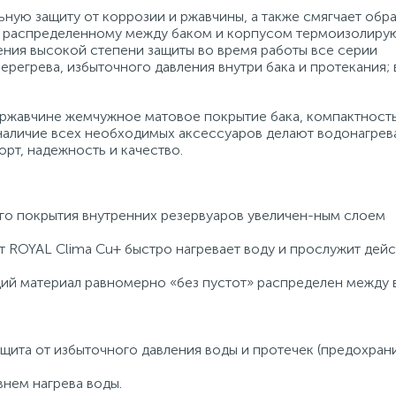
ную защиту от коррозии и ржавчины, а также смягчает об
но распределенному между баком и корпусом термоизолир
ения высокой степени защиты во время работы все серии
ерегрева, избыточного давления внутри бака и протекания;
 ржавчине жемчужное матовое покрытие бака, компактность
наличие всех необходимых аксессуаров делают водонагрев
рт, надежность и качество.
го покрытия внутренних резервуаров увеличен-ным слоем
 ROYAL Clima Cu+ быстро нагревает воду и прослужит дей
й материал равномерно «без пустот» распределен между 
защита от избыточного давления воды и протечек (предохра
внем нагрева воды.