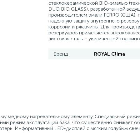
стеклокерамической BIO-эмалью (тех
DUO BIO GLASS), разработанной веду
производителем эмали FERRO (США), г
надежную защиту внутреннего резерву
коррозии и ржавчины. Для производст
резервуаров применяется высококаче
листовая сталь с увеличенной толщиной
Бренд
ROYAL Clima
му медному нагревательному элементу. Специальный режим
ный режим эксплуатации бака, что существенно снижает о
лотерь. Информативный LED-дисплей с мягким голубым све