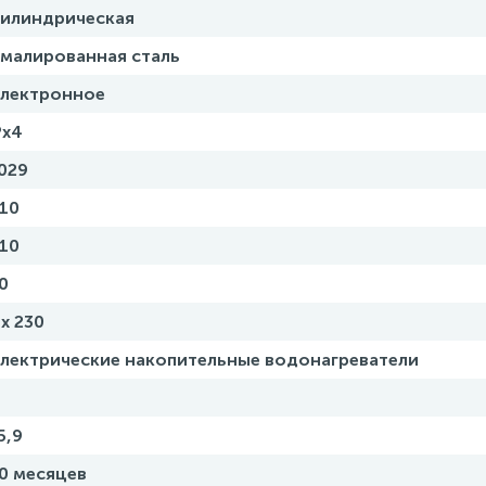
илиндрическая
малированная сталь
лектронное
Px4
029
10
10
0
 x 230
лектрические накопительные водонагреватели
5,9
0 месяцев