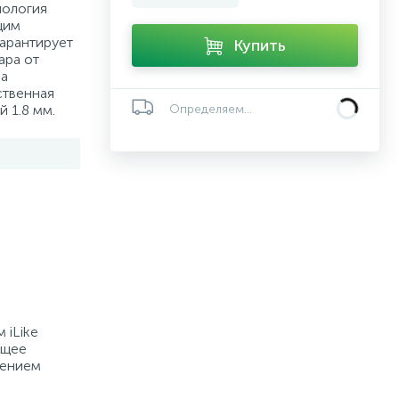
нология
щим
арантирует
Купить
ара от
ва
ственная
 1.8 мм.
Определяем...
 iLike
бщее
чением