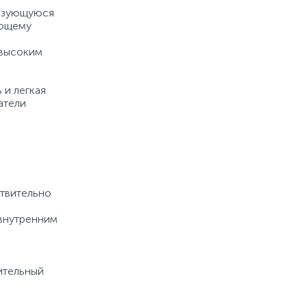
разующуюся
ующему
 высоким
 и легкая
атели
ствительно
внутренним
нительный