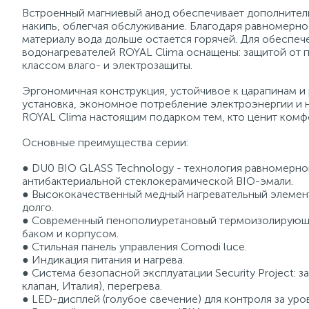
Встроенный магниевый анод обеспечивает дополнитель
накипь, облегчая обслуживание. Благодаря равномер
материалу вода дольше остается горячей. Для обеспеч
водонагревателей ROYAL Clima оснащены: защитой от п
классом влаго- и электрозащиты.
Эргономичная конструкция, устойчивое к царапинам и
установка, экономное потребление электроэнергии и 
ROYAL Clima настоящим подарком тем, кто ценит комфо
Основные преимущества серии:
● DU0 BIO GLASS Technology - технология равномерно
антибактериальной стеклокерамической BIO-эмали.
● Высококачественный медный нагревательный элемент
долго.
● Современный пенополиуретановый термоизолирующи
баком и корпусом.
● Стильная панель управления Comodi luce.
● Индикация питания и нагрева.
● Система безопасной эксплуатации Security Project: 
клапан, Италия), перегрева.
● LED-дисплей (голубое свечение) для контроля за уро