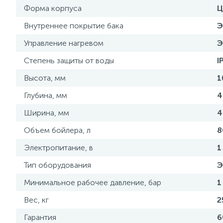
Форма корпуса
Ц
Внутреннее покрытие бака
Э
Управление нагревом
Э
Степень защиты от воды
I
Высота, мм
1
Глубина, мм
4
Ширина, мм
4
Объем бойлера, л
8
Электропитание, в
1
Тип оборудования
Э
Минимальное рабочее давление, бар
1
Вес, кг
2
Гарантия
6