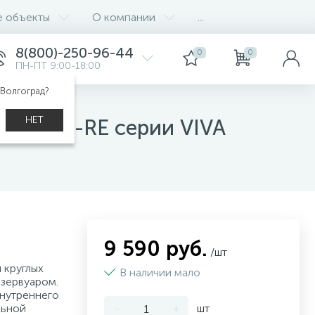
е объекты
О компании
...
8(800)-250-96-44
0
0
ПН-ПТ 9:00-18:00
 Волгоград?
НЕТ
WH-V100-RE серии VIVA
9 590 руб.
/шт
 круглых
В наличии мало
зервуаром.
нутреннего
льной
-
+
шт