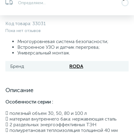
Определяем...
5
4
7
Печи
Циркуляционные насосы для гелиоустановок
Паковочные и уплотнительные материалы
Диспенсеры
Код товара:
33031
Системы управления и принадлежности для
192
37
67
Расширительные баки для отопления и ГВС
Гофрированные нержавеющие системы
Корпуса для механических фильтров
Пока нет отзывов
насосов
Многоуровневая система безопасности;
467
12
12
Встроенное УЗО и датчик перегрева;
Теплоносители и антифризы
Коммерческие насосы
Медные системы под пайку
Системы контроля протечки воды
Универсальный монтаж.
49
Бренд
RODA
Бытовые насосы
Контрольно-измерительные приборы
Мультипатронные фильтры
Гидроаккумуляторы (гидробаки) для систем
282
21
44
Насосы для бассейнов
Теплоизоляция
Описание
водоснабжения
Особенности серии :
198
89
Центробежные in-line насосы
Крепеж и аксессуары
Комплектующие для систем водоподготовки
 полезный объем 30, 50, 80 и 100 л
 материал внутреннего бака: нержавеющая сталь
37
 2 раздельных энергоэффективных ТЭН
Фильтры механической очистки
 полиуретановая теплоизоляция толщиной 40 мм