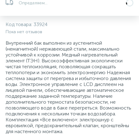
Определяем...
5
4
7
Печи
Циркуляционные насосы для гелиоустановок
Паковочные и уплотнительные материалы
Диспенсеры
Код товара:
33924
Системы управления и принадлежности для
192
37
67
Расширительные баки для отопления и ГВС
Гофрированные нержавеющие системы
Корпуса для механических фильтров
Пока нет отзывов
насосов
Внутренний бак выполнен из аустенитной
467
12
12
(немагнитной) нержавеющей стали, максимально
Теплоносители и антифризы
Коммерческие насосы
Медные системы под пайку
Системы контроля протечки воды
устойчивой к коррозии. Медный нагревательный
элемент (ТЭН). Высокоэффективная экологически
чистая теплоизоляция, позволяющая сокращать
49
Бытовые насосы
Контрольно-измерительные приборы
Мультипатронные фильтры
теплопотери и экономить электроэнергию Надежная
система защиты от перегрева и избыточного давления
воды. Электронное управление с LCD дисплеем на
Гидроаккумуляторы (гидробаки) для систем
282
21
44
лицевой панели, обеспечивающие автоматическое
Насосы для бассейнов
Теплоизоляция
водоснабжения
поддержание заданной температуры. Наличие
дополнительного термостата безопасности, не
198
89
позволяющего воде в баке перегреться. Возможность
Центробежные in-line насосы
Крепеж и аксессуары
Комплектующие для систем водоподготовки
подключения к нескольким точкам водозабора.
Комплектация «Все включено»: электрошнур с
евровилкой, предохранительный клапан, кронштейны
37
Фильтры механической очистки
для настенного монтажа.