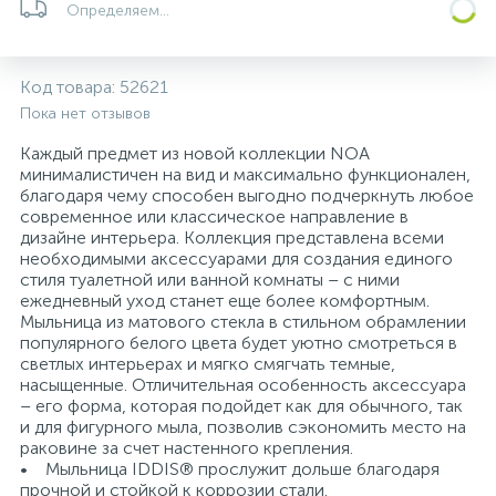
Определяем...
Системы управления и принадлежности для
233
37
67
Расширительные баки для отопления и ГВС
Гофрированные нержавеющие системы
Корпуса для механических фильтров
насосов
Код товара:
52621
Пока нет отзывов
467
12
12
Теплоносители и антифризы
Коммерческие насосы
Медные системы под пайку
Системы контроля протечки воды
Каждый предмет из новой коллекции NOA
минималистичен на вид и максимально функционален,
49
благодаря чему способен выгодно подчеркнуть любое
Бытовые насосы
Контрольно-измерительные приборы
Мультипатронные фильтры
современное или классическое направление в
дизайне интерьера. Коллекция представлена всеми
необходимыми аксессуарами для создания единого
Гидроаккумуляторы (гидробаки) для систем
282
21
44
Насосы для бассейнов
Теплоизоляция
стиля туалетной или ванной комнаты – с ними
водоснабжения
ежедневный уход станет еще более комфортным.
Мыльница из матового стекла в стильном обрамлении
198
89
популярного белого цвета будет уютно смотреться в
Центробежные in-line насосы
Крепеж и аксессуары
Комплектующие для систем водоподготовки
светлых интерьерах и мягко смягчать темные,
насыщенные. Отличительная особенность аксессуара
– его форма, которая подойдет как для обычного, так
37
Фильтры механической очистки
и для фигурного мыла, позволив сэкономить место на
раковине за счет настенного крепления.
• Мыльница IDDIS® прослужит дольше благодаря
15
Фильтры под мойку
прочной и стойкой к коррозии стали.