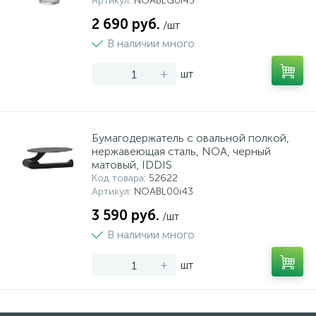
Артикул
: NOABLG0i45
2 690 руб.
/шт
В наличии много
-
+
шт
Бумагодержатель с овальной полкой,
нержавеющая сталь, NOА, черный
матовый, IDDIS
Код товара
: 52622
Артикул
: NOABL00i43
3 590 руб.
/шт
В наличии много
-
+
шт