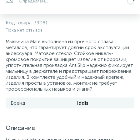
Определяем...
5
4
7
Печи
Циркуляционные насосы для гелиоустановок
Паковочные и уплотнительные материалы
Диспенсеры
Код товара:
39081
Системы управления и принадлежности для
233
37
67
Расширительные баки для отопления и ГВС
Гофрированные нержавеющие системы
Корпуса для механических фильтров
Пока нет отзывов
насосов
Мыльница Male выполнена из прочного сплава
металлов, что гарантирует долгий срок эксплуатации
467
12
12
Теплоносители и антифризы
Коммерческие насосы
Медные системы под пайку
Системы контроля протечки воды
аксессуара. Матовое стекло. Стойкое никель-
хромовое покрытие защищает изделие от коррозии,
уплотнительная прокладка AntiSlip надежно фиксирует
49
Бытовые насосы
Контрольно-измерительные приборы
Мультипатронные фильтры
мыльницу в держателе и предотвращает повреждение
изделия. В комплекте удобный и надежный крепеж,
изделия просты в установке, монтаж не требует
Гидроаккумуляторы (гидробаки) для систем
282
21
44
профессиональных навыков и знаний.
Насосы для бассейнов
Теплоизоляция
водоснабжения
Бренд
Iddis
198
89
Центробежные in-line насосы
Крепеж и аксессуары
Комплектующие для систем водоподготовки
Описание
37
Фильтры механической очистки