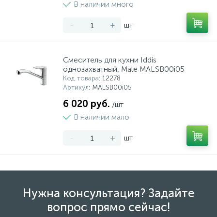
В наличии много
-
+
шт
Смеситель для кухни Iddis
однозахватный, Male MALSB00i05
Код товара
: 12278
Артикул
: MALSB00i05
6 020 руб.
/шт
В наличии мало
-
+
шт
Нужна консультация? Задайте
вопрос прямо сейчас!