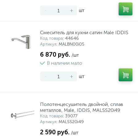
-
+
шт
Смеситель для кухни сатин Male IDDIS
Код товара
: 44646
Артикул
: MALBN00i05
6 870 руб.
/шт
В наличии мало
-
+
шт
Полотенцесушитель двойной, сплав
металлов, Male, IDDIS, MALSS20i49
Код товара
: 39077
Артикул
: MALSS20i49
2 590 руб.
/шт