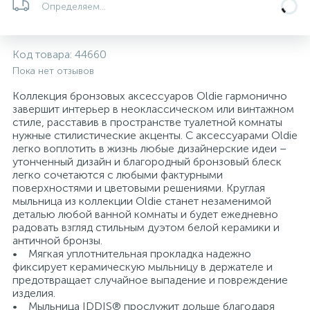
Определяем...
5
4
7
Печи
Циркуляционные насосы для гелиоустановок
Паковочные и уплотнительные материалы
Диспенсеры
Код товара:
44660
Системы управления и принадлежности для
192
37
67
Расширительные баки для отопления и ГВС
Гофрированные нержавеющие системы
Корпуса для механических фильтров
Пока нет отзывов
насосов
Коллекция бронзовых аксессуаров Oldie гармонично
467
12
12
завершит интерьер в неоклассическом или винтажном
Теплоносители и антифризы
Коммерческие насосы
Медные системы под пайку
Системы контроля протечки воды
стиле, расставив в пространстве туалетной комнаты
нужные стилистические акценты. С аксессуарами Oldie
легко воплотить в жизнь любые дизайнерские идеи –
49
Бытовые насосы
Контрольно-измерительные приборы
Мультипатронные фильтры
утонченный дизайн и благородный бронзовый блеск
легко сочетаются с любыми фактурными
поверхностями и цветовыми решениями. Круглая
Гидроаккумуляторы (гидробаки) для систем
282
21
44
мыльница из коллекции Oldie станет незаменимой
Насосы для бассейнов
Теплоизоляция
водоснабжения
деталью любой ванной комнаты и будет ежедневно
радовать взгляд стильным дуэтом белой керамики и
198
89
античной бронзы.
Центробежные in-line насосы
Крепеж и аксессуары
Комплектующие для систем водоподготовки
• Мягкая уплотнительная прокладка надежно
фиксирует керамическую мыльницу в держателе и
предотвращает случайное выпадение и повреждение
37
Фильтры механической очистки
изделия.
• Мыльница IDDIS® прослужит дольше благодаря