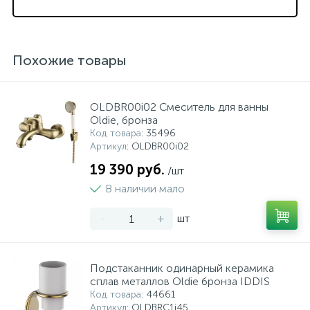
Похожие товары
OLDBR00i02 Смеситель для ванны
Oldie, бронза
Код товара
: 35496
Артикул
: OLDBR00i02
19 390 руб.
/шт
В наличии мало
-
+
шт
Подстаканник одинарный керамика
сплав металлов Oldie бронза IDDIS
Код товара
: 44661
Артикул
: OLDBRC1i45