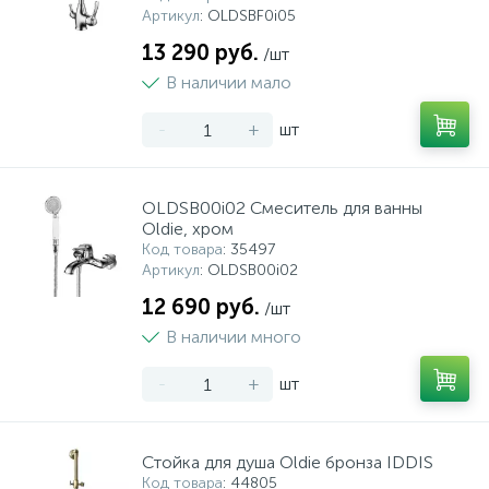
Артикул
: OLDSBF0i05
13 290 руб.
/шт
В наличии мало
-
+
шт
OLDSB00i02 Смеситель для ванны
Oldie, хром
Код товара
: 35497
Артикул
: OLDSB00i02
12 690 руб.
/шт
В наличии много
-
+
шт
Стойка для душа Oldie бронза IDDIS
Код товара
: 44805