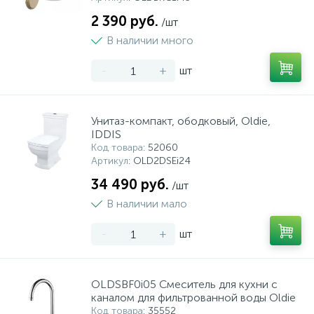
2 390 руб.
/шт
В наличии много
-
+
шт
Унитаз-компакт, ободковый, Oldie,
IDDIS
Код товара
: 52060
Артикул
: OLD2DSEi24
34 490 руб.
/шт
В наличии мало
-
+
шт
OLDSBF0i05 Смеситель для кухни с
каналом для фильтрованной воды Oldie
Код товара
: 35552