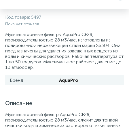
Системы управления и принадлежности для
233
37
67
Расширительные баки для отопления и ГВС
Гофрированные нержавеющие системы
Корпуса для механических фильтров
Код товара:
5497
насосов
Пока нет отзывов
467
12
12
Теплоносители и антифризы
Коммерческие насосы
Медные системы под пайку
Системы контроля протечки воды
Мультипатронные фильтры AquaPro CF28,
производительностью 28 м3/час, изготовлены из
полированной нержавеющей стали марки SS304. Они
49
предназначены для удаления взвешенных веществ из
Бытовые насосы
Контрольно-измерительные приборы
Мультипатронные фильтры
воды и химических растворов. Рабочая температура от
1 до 50 градусов. Максимальное рабочее давление до
10 атмосфер.
Гидроаккумуляторы (гидробаки) для систем
282
21
44
Насосы для бассейнов
Теплоизоляция
водоснабжения
Бренд
AquaPro
198
89
Центробежные in-line насосы
Крепеж и аксессуары
Комплектующие для систем водоподготовки
Описание
37
Фильтры механической очистки
Мультипатронный фильтр AquaPro CF28,
производительностью 28 м3/час, служит для тонкой
15
очистки воды и химических растворов от взвешенных
Фильтры под мойку