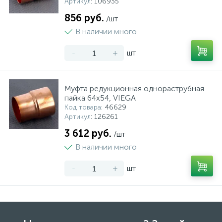
Артикул
: 106935
856 руб.
/шт
В наличии много
-
+
шт
Муфта редукционная однораструбная
пайка 64х54, VIEGA
Код товара
: 46629
Артикул
: 126261
3 612 руб.
/шт
В наличии много
-
+
шт