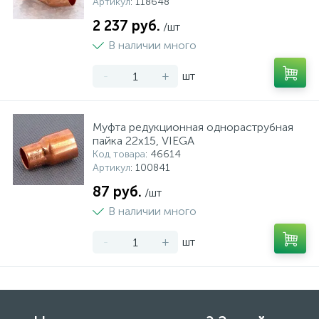
Артикул
: 118648
2 237 руб.
/шт
В наличии много
-
+
шт
Муфта редукционная однораструбная
пайка 22х15, VIEGA
Код товара
: 46614
Артикул
: 100841
87 руб.
/шт
В наличии много
-
+
шт