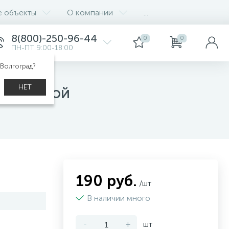
е объекты
О компании
...
8(800)-250-96-44
0
0
ПН-ПТ 9:00-18:00
 Волгоград?
НЕТ
прессовой
190 руб.
/шт
В наличии много
-
+
шт