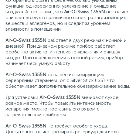
которая воплощает в себе несколько уникальных
функции одновременно: увлажнение и очищение
15
Фильтры под мойку
воздуха. А это значит, что
Air-O-Swiss 1355N
не только
очищает воздух от различного спектра загрязняющих
веществ и аллергенов, но и следит за уровнем
влажности в помещении.
Air-O-Swiss 1355N
работает в двух режимах: ночной и
дневной. При дневном режиме прибор работает
особенно активно, интенсивно увлажняя и очищая
воздух. При переключении в ночной режим, прибор
начинает бесшумную работу.
Air-O-Swiss 1355N
оснащен ионизирующим
серебряным стержнем Ionic Silver Stick (ISS), что
обеспечивает дополнительное обеззараживание воды.
Для установки
Air-O-Swiss 1355N
выбирают сухое,
ровное место. Чтобы повысить интенсивность
испарения, можно поставить его рядом с
нагревательным прибором.
Air-O-Swiss 1355N
не требует особого ухода.
Достаточно только протирать резервуар для воды —