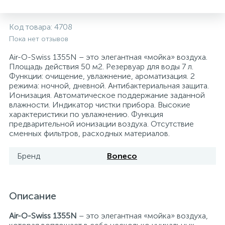
5
4
7
Печи
Циркуляционные насосы для гелиоустановок
Паковочные и уплотнительные материалы
Диспенсеры
Код товара:
4708
Пока нет отзывов
Системы управления и принадлежности для
192
37
67
Расширительные баки для отопления и ГВС
Гофрированные нержавеющие системы
Корпуса для механических фильтров
насосов
Air-O-Swiss 1355N – это элегантная «мойка» воздуха.
Площадь действия 50 м2. Резервуар для воды 7 л.
Функции: очищение, увлажнение, ароматизация. 2
467
12
12
Теплоносители и антифризы
Коммерческие насосы
Медные системы под пайку
Системы контроля протечки воды
режима: ночной, дневной. Антибактериальная защита.
Ионизация. Автоматическое поддержание заданной
влажности. Индикатор чистки прибора. Высокие
49
Бытовые насосы
Контрольно-измерительные приборы
Мультипатронные фильтры
характеристики по увлажнению. Функция
предварительной ионизации воздуха. Отсутствие
сменных фильтров, расходных материалов.
Гидроаккумуляторы (гидробаки) для систем
282
21
44
Насосы для бассейнов
Теплоизоляция
водоснабжения
Бренд
Boneco
198
89
Центробежные in-line насосы
Крепеж и аксессуары
Комплектующие для систем водоподготовки
Описание
37
Фильтры механической очистки
Air-O-Swiss 1355N
– это элегантная «мойка» воздуха,