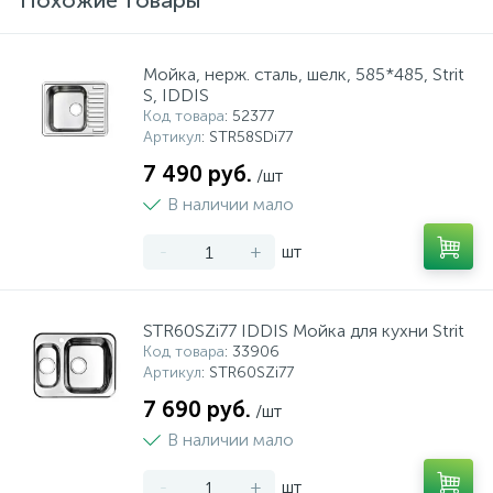
Похожие товары
Мойка, нерж. сталь, шелк, 585*485, Strit
S, IDDIS
Код товара
: 52377
Артикул
: STR58SDi77
7 490 руб.
/шт
В наличии мало
-
+
шт
STR60SZi77 IDDIS Мойка для кухни Strit
Код товара
: 33906
Артикул
: STR60SZi77
7 690 руб.
/шт
В наличии мало
-
+
шт