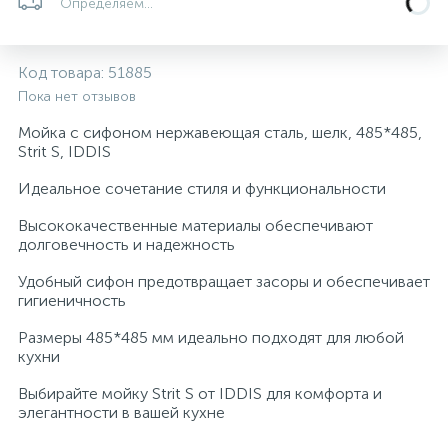
Определяем...
Системы управления и принадлежности для
233
37
67
Расширительные баки для отопления и ГВС
Гофрированные нержавеющие системы
Корпуса для механических фильтров
насосов
Код товара:
51885
Пока нет отзывов
467
12
12
Теплоносители и антифризы
Коммерческие насосы
Медные системы под пайку
Системы контроля протечки воды
Мойка с сифоном нержавеющая сталь, шелк, 485*485,
Strit S, IDDIS
49
Бытовые насосы
Контрольно-измерительные приборы
Мультипатронные фильтры
Идеальное сочетание стиля и функциональности
Высококачественные материалы обеспечивают
Гидроаккумуляторы (гидробаки) для систем
282
21
44
долговечность и надежность
Насосы для бассейнов
Теплоизоляция
водоснабжения
Удобный сифон предотвращает засоры и обеспечивает
гигиеничность
198
89
Центробежные in-line насосы
Крепеж и аксессуары
Комплектующие для систем водоподготовки
Размеры 485*485 мм идеально подходят для любой
кухни
37
Фильтры механической очистки
Выбирайте мойку Strit S от IDDIS для комфорта и
элегантности в вашей кухне
15
Фильтры под мойку