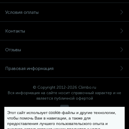
Условия оплаты
Контакты
Отзывы
Правовая информация
© Copyright 2012-2026 Climbo.ru
Вся информация на сайте носит справочный характер и не
является публичной офертой
Этот сайт использует cookie-файлы и другие технологии,
чтобы помочь Вам в навигации, а также для
Политика компании в отношении обработки персональных
предоставления лучшего пользовательского опыта и
данных
анализа использования наших продуктов и услуг.