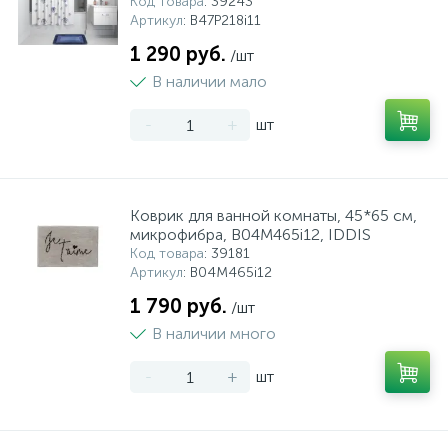
Код товара
: 39243
Артикул
: B47P218i11
1 290 руб.
/шт
В наличии мало
-
+
шт
Коврик для ванной комнаты, 45*65 см,
микрофибра, B04M465i12, IDDIS
Код товара
: 39181
Артикул
: B04M465i12
1 790 руб.
/шт
В наличии много
-
+
шт