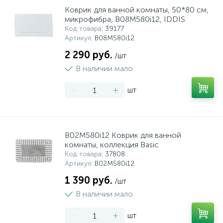
Коврик для ванной комнаты, 50*80 см,
микрофибра, B08M580i12, IDDIS
Код товара
: 39177
Артикул
: B08M580i12
2 290 руб.
/шт
В наличии мало
-
+
шт
B02M580i12 Коврик для ванной
комнаты, коллекция Basic
Код товара
: 37808
Артикул
: B02M580i12
1 390 руб.
/шт
В наличии мало
-
+
шт