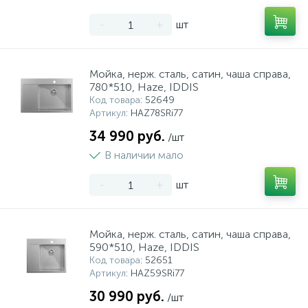
-
+
шт
Мойка, нерж. сталь, сатин, чаша справа,
780*510, Haze, IDDIS
Код товара
: 52649
Артикул
: HAZ78SRi77
34 990 руб.
/шт
В наличии мало
-
+
шт
Мойка, нерж. сталь, сатин, чаша справа,
590*510, Haze, IDDIS
Код товара
: 52651
Артикул
: HAZ59SRi77
30 990 руб.
/шт