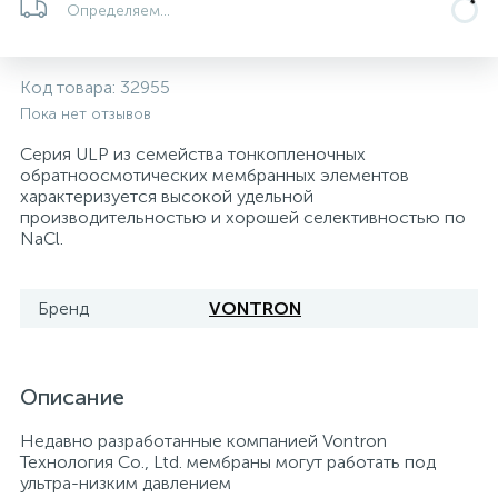
Определяем...
5
4
7
Печи
Циркуляционные насосы для гелиоустановок
Паковочные и уплотнительные материалы
Диспенсеры
Код товара:
32955
Системы управления и принадлежности для
233
37
67
Расширительные баки для отопления и ГВС
Гофрированные нержавеющие системы
Корпуса для механических фильтров
Пока нет отзывов
насосов
Серия ULP из семейства тонкопленочных
467
12
12
обратноосмотических мембранных элементов
Теплоносители и антифризы
Коммерческие насосы
Медные системы под пайку
Системы контроля протечки воды
характеризуется высокой удельной
производительностью и хорошей селективностью по
NaCl.
49
Бытовые насосы
Контрольно-измерительные приборы
Мультипатронные фильтры
Бренд
VONTRON
Гидроаккумуляторы (гидробаки) для систем
282
21
44
Насосы для бассейнов
Теплоизоляция
водоснабжения
198
89
Описание
Центробежные in-line насосы
Крепеж и аксессуары
Комплектующие для систем водоподготовки
Недавно разработанные компанией Vontron
37
Технология Co., Ltd. мембраны могут работать под
Фильтры механической очистки
ультра-низким давлением