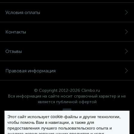
Условия оплаты
Контакты
Отзывы
Правовая информация
© Copyright 2012-2026 Climbo.ru
Вся информация на сайте носит справочный характер и не
является публичной офертой
Этот сайт использует cookie-файлы и другие технологии,
чтобы помочь Вам в навигации, а также для
Политика компании в отношении обработки персональных
предоставления лучшего пользовательского опыта и
данных
анализа использования наших продуктов и услуг.