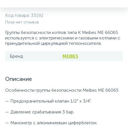
Системы управления и принадлежности для
233
37
67
Расширительные баки для отопления и ГВС
Гофрированные нержавеющие системы
Корпуса для механических фильтров
Код товара:
33192
насосов
Пока нет отзывов
467
12
12
Группы безопасности котлов типа К Meibes ME 66065
Теплоносители и антифризы
Коммерческие насосы
Медные системы под пайку
Системы контроля протечки воды
используется с электрическими и газовыми котлами с
принудительной циркуляцией теплоносителя.
49
Бытовые насосы
Контрольно-измерительные приборы
Мультипатронные фильтры
Бренд
MEIBES
Гидроаккумуляторы (гидробаки) для систем
282
21
44
Насосы для бассейнов
Теплоизоляция
водоснабжения
Описание
198
89
Центробежные in-line насосы
Крепеж и аксессуары
Комплектующие для систем водоподготовки
Особенности группы безопасности Meibes ME 66065
— Предохранительный клапан 1/2" х 3/4".
37
Фильтры механической очистки
— Давление срабатывания 3 бар.
— Манометр с алюминиевым циферблатом.
15
Фильтры под мойку