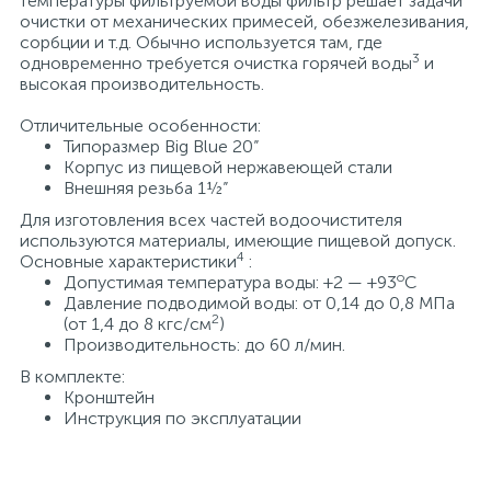
температуры фильтруемой воды фильтр решает задачи
очистки от механических примесей, обезжелезивания,
15
Фильтры под мойку
сорбции и т.д. Обычно используется там, где
3
одновременно требуется очистка горячей воды
и
высокая производительность.
Отличительные особенности:
Типоразмер Big Blue 20”
Корпус из пищевой нержавеющей стали
Внешняя резьба 1½”
Для изготовления всех частей водоочистителя
используются материалы, имеющие пищевой допуск.
4
Основные характеристики
:
о
Допустимая температура воды: +2 — +93
С
Давление подводимой воды: от 0,14 до 0,8 МПа
2
(от 1,4 до 8 кгс/см
)
Производительность: до 60 л/мин.
В комплекте:
Кронштейн
Инструкция по эксплуатации