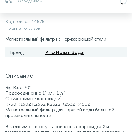
Определяем...
5
4
7
Печи
Циркуляционные насосы для гелиоустановок
Паковочные и уплотнительные материалы
Диспенсеры
Код товара:
14878
Системы управления и принадлежности для
192
37
67
Расширительные баки для отопления и ГВС
Гофрированные нержавеющие системы
Корпуса для механических фильтров
Пока нет отзывов
насосов
Магистральный фильтр из нержавеющей стали
467
12
12
Теплоносители и антифризы
Коммерческие насосы
Медные системы под пайку
Системы контроля протечки воды
Бренд
Prio Новая Вода
49
Бытовые насосы
Контрольно-измерительные приборы
Мультипатронные фильтры
Описание
Гидроаккумуляторы (гидробаки) для систем
282
21
44
Насосы для бассейнов
Теплоизоляция
Big Blue 20”
водоснабжения
Подсоединение 1” или 1½”
1
Совместимые картриджи
:
198
89
K750 K1502 K2552 K2522 K2532 K4502
Центробежные in-line насосы
Крепеж и аксессуары
Комплектующие для систем водоподготовки
Магистральный фильтр для горячей воды большой
производительности
37
Фильтры механической очистки
В зависимости от установленных картриджей и