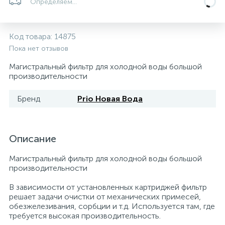
Определяем...
5
4
7
Печи
Циркуляционные насосы для гелиоустановок
Паковочные и уплотнительные материалы
Диспенсеры
Код товара:
14875
Системы управления и принадлежности для
233
37
67
Расширительные баки для отопления и ГВС
Гофрированные нержавеющие системы
Корпуса для механических фильтров
Пока нет отзывов
насосов
Магистральный фильтр для холодной воды большой
производительности
467
12
12
Теплоносители и антифризы
Коммерческие насосы
Медные системы под пайку
Системы контроля протечки воды
Бренд
Prio Новая Вода
49
Бытовые насосы
Контрольно-измерительные приборы
Мультипатронные фильтры
Описание
Гидроаккумуляторы (гидробаки) для систем
282
21
44
Насосы для бассейнов
Теплоизоляция
водоснабжения
Магистральный фильтр для холодной воды большой
производительности
198
89
Центробежные in-line насосы
Крепеж и аксессуары
Комплектующие для систем водоподготовки
В зависимости от установленных картриджей фильтр
решает задачи очистки от механических примесей,
обезжелезивания, сорбции и т.д. Используется там, где
37
Фильтры механической очистки
требуется высокая производительность.