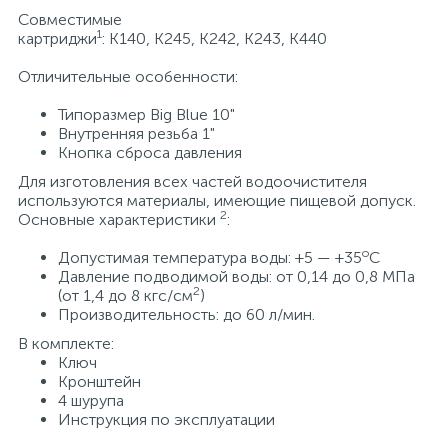
Совместимые
15
1
Фильтры под мойку
картриджи
: K140, K245, K242, K243, K440
Отличительные особенности:
Типоразмер Big Blue 10"
Внутренняя резьба 1"
Кнопка сброса давления
Для изготовления всех частей водоочистителя
используются материалы, имеющие пищевой допуск.
2
Основные характеристики
:
о
Допустимая температура воды: +5 — +35
С
Давление подводимой воды: от 0,14 до 0,8 МПа
2
(от 1,4 до 8 кгс/см
)
Производительность: до 60 л/мин.
В комплекте:
Ключ
Кронштейн
4 шурупа
Инструкция по эксплуатации