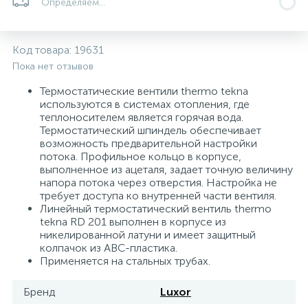
Определяем...
5
4
7
Печи
Циркуляционные насосы для гелиоустановок
Паковочные и уплотнительные материалы
Диспенсеры
Код товара:
19631
Системы управления и принадлежности для
192
37
67
Расширительные баки для отопления и ГВС
Гофрированные нержавеющие системы
Корпуса для механических фильтров
Пока нет отзывов
насосов
Термостатические вентили thermo tekna
используются в системах отопления, где
467
12
12
Теплоносители и антифризы
Коммерческие насосы
Медные системы под пайку
Системы контроля протечки воды
теплоносителем является горячая вода.
Термостатический шпиндель обеспечивает
возможность предварительной настройки
49
Бытовые насосы
Контрольно-измерительные приборы
Мультипатронные фильтры
потока. Профильное кольцо в корпусе,
выполненное из ацеталя, задает точную величину
напора потока через отверстия. Настройка не
Гидроаккумуляторы (гидробаки) для систем
282
21
44
требует доступа ко внутренней части вентиля.
Насосы для бассейнов
Теплоизоляция
водоснабжения
Линейный термостатический вентиль thermo
tekna RD 201 выполнен в корпусе из
никелированной латуни и имеет защитный
198
89
Центробежные in-line насосы
Крепеж и аксессуары
Комплектующие для систем водоподготовки
колпачок из АВС-пластика.
Применяется на стальных трубах.
37
Фильтры механической очистки
Бренд
Luxor