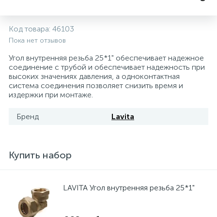
5
4
7
Печи
Циркуляционные насосы для гелиоустановок
Паковочные и уплотнительные материалы
Диспенсеры
Код товара:
46103
Пока нет отзывов
Системы управления и принадлежности для
233
37
67
Расширительные баки для отопления и ГВС
Гофрированные нержавеющие системы
Корпуса для механических фильтров
насосов
Угол внутренняя резьба 25*1" обеспечивает надежное
соединение с трубой и обеспечивает надежность при
467
12
12
высоких значениях давления, а одноконтактная
Теплоносители и антифризы
Коммерческие насосы
Медные системы под пайку
Системы контроля протечки воды
система соединения позволяет снизить время и
издержки при монтаже.
49
Бытовые насосы
Контрольно-измерительные приборы
Мультипатронные фильтры
Бренд
Lavita
Гидроаккумуляторы (гидробаки) для систем
282
21
44
Насосы для бассейнов
Теплоизоляция
водоснабжения
Купить набор
198
89
Центробежные in-line насосы
Крепеж и аксессуары
Комплектующие для систем водоподготовки
LAVITA Угол внутренняя резьба 25*1"
37
Фильтры механической очистки