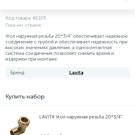
5
4
7
Печи
Циркуляционные насосы для гелиоустановок
Паковочные и уплотнительные материалы
Диспенсеры
Код товара:
46105
Пока нет отзывов
Системы управления и принадлежности для
192
37
67
Расширительные баки для отопления и ГВС
Гофрированные нержавеющие системы
Корпуса для механических фильтров
насосов
Угол наружная резьба 20*3/4" обеспечивает надежное
соединение с трубой и обеспечивает надежность при
467
12
12
высоких значениях давления, а одноконтактная
Теплоносители и антифризы
Коммерческие насосы
Медные системы под пайку
Системы контроля протечки воды
система соединения позволяет снизить время и
издержки при монтаже.
49
Бытовые насосы
Контрольно-измерительные приборы
Мультипатронные фильтры
Бренд
Lavita
Гидроаккумуляторы (гидробаки) для систем
282
21
44
Насосы для бассейнов
Теплоизоляция
водоснабжения
Купить набор
198
89
Центробежные in-line насосы
Крепеж и аксессуары
Комплектующие для систем водоподготовки
LAVITA Угол наружная резьба 20*3/4"
37
Фильтры механической очистки