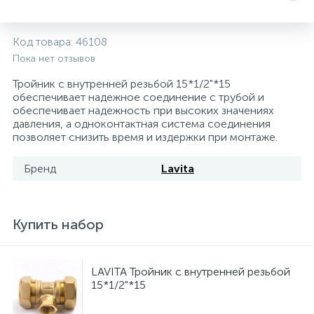
Системы управления и принадлежности для
192
37
67
Расширительные баки для отопления и ГВС
Гофрированные нержавеющие системы
Корпуса для механических фильтров
Код товара:
46108
насосов
Пока нет отзывов
467
12
12
Теплоносители и антифризы
Коммерческие насосы
Медные системы под пайку
Системы контроля протечки воды
Тройник с внутренней резьбой 15*1/2"*15
обеспечивает надежное соединение с трубой и
обеспечивает надежность при высоких значениях
49
давления, а одноконтактная система соединения
Бытовые насосы
Контрольно-измерительные приборы
Мультипатронные фильтры
позволяет снизить время и издержки при монтаже.
Гидроаккумуляторы (гидробаки) для систем
282
21
44
Бренд
Lavita
Насосы для бассейнов
Теплоизоляция
водоснабжения
198
89
Центробежные in-line насосы
Крепеж и аксессуары
Комплектующие для систем водоподготовки
Купить набор
37
Фильтры механической очистки
LAVITA Тройник с внутренней резьбой
15*1/2"*15
15
Фильтры под мойку