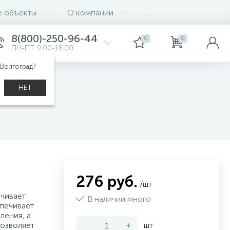
е объекты
О компании
...
8(800)-250-96-44
0
0
ПН-ПТ 9:00-18:00
 Волгоград?
НЕТ
276 руб.
/шт
ечивает
В наличии много
печивает
ления, а
озволяет
-
+
шт