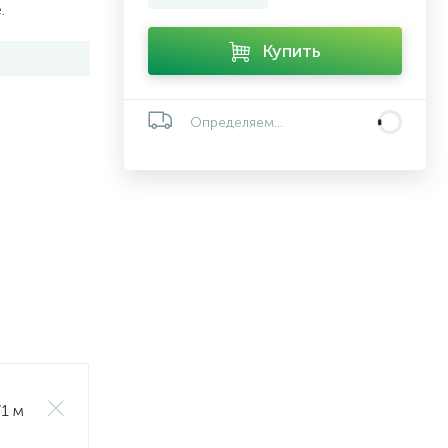
.
Купить
Определяем...
/1 м