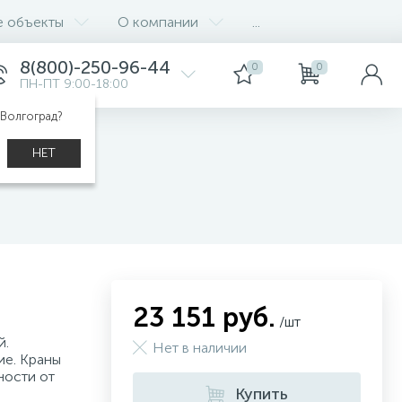
е объекты
О компании
...
8(800)-250-96-44
0
0
ПН-ПТ 9:00-18:00
 Волгоград?
ры для воды
НЕТ
23 151 руб.
/шт
й.
Нет в наличии
е. Краны
ности от
Купить