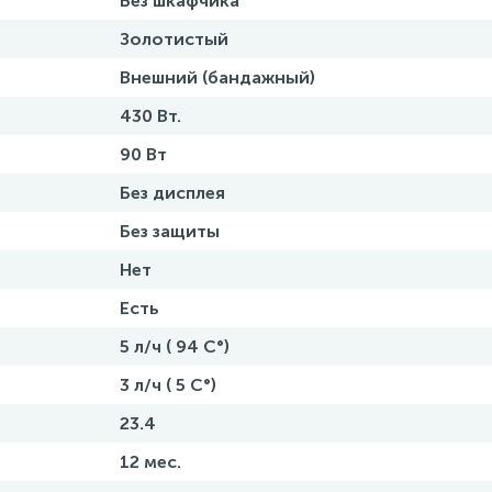
Без шкафчика
Золотистый
Внешний (бандажный)
430 Вт.
90 Вт
Без дисплея
Без защиты
Нет
Есть
5 л/ч ( 94 C°)
3 л/ч ( 5 C°)
23.4
12 мес.