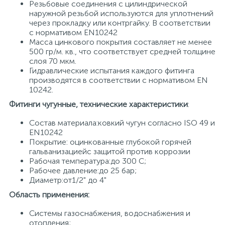
Резьбовые соединения с цилиндрической
наружной резьбой используются для уплотнений
15
Фильтры под мойку
через прокладку или контргайку. В соответствии
с нормативом EN10242
Масса цинкового покрытия составляет не менее
500 гр/м. кв., что соответствует средней толщине
слоя 70 мкм.
Гидравлические испытания каждого фитинга
производятся в соответствии с нормативом EN
10242.
Фитинги чугунные, технические характеристики
:
Состав материала:ковкий чугун согласно ISO 49 и
EN10242
Покрытие: оцинкованные глубокой горячей
гальванизациейс защитой против коррозии
Рабочая температура:до 300 С;
Рабочее давление:до 25 бар;
Диаметр:от1/2" до 4"
Область применения:
Системы газоснабжения, водоснабжения и
отопления;