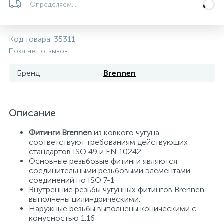
Определяем...
5
4
7
Печи
Циркуляционные насосы для гелиоустановок
Паковочные и уплотнительные материалы
Диспенсеры
Код товара:
35311
Системы управления и принадлежности для
192
37
67
Расширительные баки для отопления и ГВС
Гофрированные нержавеющие системы
Корпуса для механических фильтров
Пока нет отзывов
насосов
Бренд
Brennen
467
12
12
Теплоносители и антифризы
Коммерческие насосы
Медные системы под пайку
Системы контроля протечки воды
49
Описание
Бытовые насосы
Контрольно-измерительные приборы
Мультипатронные фильтры
Фитинги Brennen
из ковкого чугуна
Гидроаккумуляторы (гидробаки) для систем
282
21
44
соответствуют требованиям действующих
Насосы для бассейнов
Теплоизоляция
водоснабжения
стандартов ISO 49 и EN 10242
Основные резьбовые фитинги являются
соединительными резьбовыми элементами
198
89
Центробежные in-line насосы
Крепеж и аксессуары
Комплектующие для систем водоподготовки
соединений по ISO 7-1
Внутренние резьбы чугунных фитингов Brennen
выполнены цилиндрическими.
37
Наружные резьбы выполнены коническими с
Фильтры механической очистки
конусностью 1:16