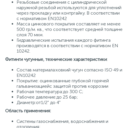
Резьбовые соединения с цилиндрической
наружной резьбой используются для уплотнений
15
Фильтры под мойку
через прокладку или контргайку. В соответствии
с нормативом EN10242
Масса цинкового покрытия составляет не менее
500 гр/м. кв., что соответствует средней толщине
слоя 70 мкм.
Гидравлические испытания каждого фитинга
производятся в соответствии с нормативом EN
10242.
Фитинги чугунные, технические характеристики
:
Состав материала:ковкий чугун согласно ISO 49 и
EN10242
Покрытие: оцинкованные глубокой горячей
гальванизациейс защитой против коррозии
Рабочая температура:до 300 С;
Рабочее давление:до 25 бар;
Диаметр:от1/2" до 4"
Область применения:
Системы газоснабжения, водоснабжения и
отопления;