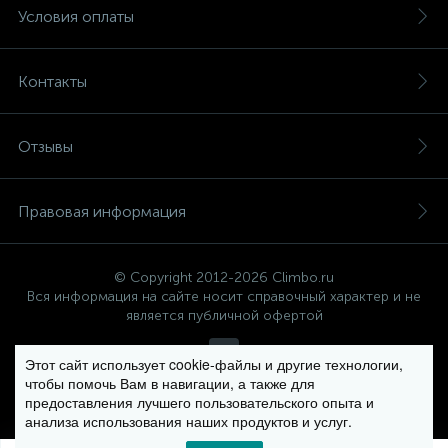
Условия оплаты
Контакты
Отзывы
Правовая информация
© Copyright 2012-2026 Climbo.ru
Вся информация на сайте носит справочный характер и не
является публичной офертой
Этот сайт использует cookie-файлы и другие технологии,
чтобы помочь Вам в навигации, а также для
Политика компании в отношении обработки персональных
предоставления лучшего пользовательского опыта и
данных
анализа использования наших продуктов и услуг.