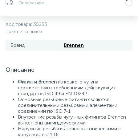
Определяем...
5
4
7
Печи
Циркуляционные насосы для гелиоустановок
Паковочные и уплотнительные материалы
Диспенсеры
Код товара:
35253
Системы управления и принадлежности для
233
37
67
Расширительные баки для отопления и ГВС
Гофрированные нержавеющие системы
Корпуса для механических фильтров
Пока нет отзывов
насосов
Бренд
Brennen
467
12
12
Теплоносители и антифризы
Коммерческие насосы
Медные системы под пайку
Системы контроля протечки воды
49
Описание
Бытовые насосы
Контрольно-измерительные приборы
Мультипатронные фильтры
Фитинги Brennen
из ковкого чугуна
Гидроаккумуляторы (гидробаки) для систем
282
21
44
соответствуют требованиям действующих
Насосы для бассейнов
Теплоизоляция
водоснабжения
стандартов ISO 49 и EN 10242
Основные резьбовые фитинги являются
соединительными резьбовыми элементами
198
89
Центробежные in-line насосы
Крепеж и аксессуары
Комплектующие для систем водоподготовки
соединений по ISO 7-1
Внутренние резьбы чугунных фитингов Brennen
выполнены цилиндрическими.
37
Наружные резьбы выполнены коническими с
Фильтры механической очистки
конусностью 1:16