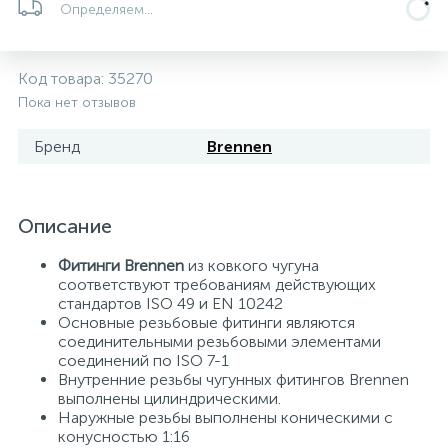
Определяем...
Системы управления и принадлежности для
192
37
67
Расширительные баки для отопления и ГВС
Гофрированные нержавеющие системы
Корпуса для механических фильтров
насосов
Код товара:
35270
Пока нет отзывов
467
12
12
Теплоносители и антифризы
Коммерческие насосы
Медные системы под пайку
Системы контроля протечки воды
Бренд
Brennen
49
Бытовые насосы
Контрольно-измерительные приборы
Мультипатронные фильтры
Описание
Гидроаккумуляторы (гидробаки) для систем
282
21
44
Насосы для бассейнов
Теплоизоляция
водоснабжения
Фитинги Brennen
из ковкого чугуна
соответствуют требованиям действующих
198
89
стандартов ISO 49 и EN 10242
Центробежные in-line насосы
Крепеж и аксессуары
Комплектующие для систем водоподготовки
Основные резьбовые фитинги являются
соединительными резьбовыми элементами
соединений по ISO 7-1
37
Фильтры механической очистки
Внутренние резьбы чугунных фитингов Brennen
выполнены цилиндрическими.
Наружные резьбы выполнены коническими с
15
конусностью 1:16
Фильтры под мойку