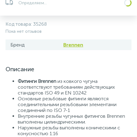
Определяем...
5
4
7
Печи
Циркуляционные насосы для гелиоустановок
Паковочные и уплотнительные материалы
Диспенсеры
Код товара:
35268
Системы управления и принадлежности для
233
37
67
Расширительные баки для отопления и ГВС
Гофрированные нержавеющие системы
Корпуса для механических фильтров
Пока нет отзывов
насосов
Бренд
Brennen
467
12
12
Теплоносители и антифризы
Коммерческие насосы
Медные системы под пайку
Системы контроля протечки воды
49
Описание
Бытовые насосы
Контрольно-измерительные приборы
Мультипатронные фильтры
Фитинги Brennen
из ковкого чугуна
Гидроаккумуляторы (гидробаки) для систем
282
21
44
соответствуют требованиям действующих
Насосы для бассейнов
Теплоизоляция
водоснабжения
стандартов ISO 49 и EN 10242
Основные резьбовые фитинги являются
соединительными резьбовыми элементами
198
89
Центробежные in-line насосы
Крепеж и аксессуары
Комплектующие для систем водоподготовки
соединений по ISO 7-1
Внутренние резьбы чугунных фитингов Brennen
выполнены цилиндрическими.
37
Наружные резьбы выполнены коническими с
Фильтры механической очистки
конусностью 1:16