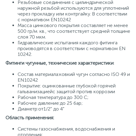
Резьбовые соединения с цилиндрической
наружной резьбой используются для уплотнений
15
Фильтры под мойку
через прокладку или контргайку. В соответствии
с нормативом EN10242
Масса цинкового покрытия составляет не менее
500 гр/м. кв., что соответствует средней толщине
слоя 70 мкм.
Гидравлические испытания каждого фитинга
производятся в соответствии с нормативом EN
10242.
Фитинги чугунные, технические характеристики
:
Состав материала:ковкий чугун согласно ISO 49 и
EN10242
Покрытие: оцинкованные глубокой горячей
гальванизациейс защитой против коррозии
Рабочая температура:до 300 С;
Рабочее давление:до 25 бар;
Диаметр:от1/2" до 4"
Область применения:
Системы газоснабжения, водоснабжения и
отопления;