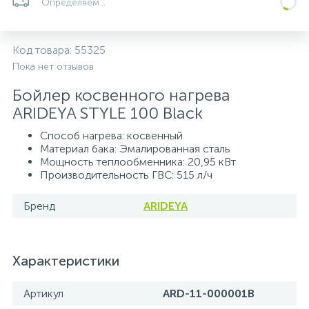
Определяем...
Системы управления и принадлежности для
233
37
67
Расширительные баки для отопления и ГВС
Гофрированные нержавеющие системы
Корпуса для механических фильтров
насосов
Код товара:
55325
Пока нет отзывов
467
12
12
Теплоносители и антифризы
Коммерческие насосы
Медные системы под пайку
Системы контроля протечки воды
Бойлер косвенного нагрева
ARIDEYA STYLE 100 Black
49
Бытовые насосы
Контрольно-измерительные приборы
Мультипатронные фильтры
Способ нагрева: косвенный
Материал бака: Эмалированная сталь
Мощность теплообменника: 20,95 кВт
Гидроаккумуляторы (гидробаки) для систем
282
21
44
Насосы для бассейнов
Теплоизоляция
Производительность ГВС: 515 л/ч
водоснабжения
Бренд
ARIDEYA
198
89
Центробежные in-line насосы
Крепеж и аксессуары
Комплектующие для систем водоподготовки
37
Характеристики
Фильтры механической очистки
Артикул
ARD-11-000001B
15
Фильтры под мойку