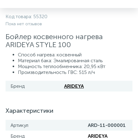
5
4
7
Печи
Циркуляционные насосы для гелиоустановок
Паковочные и уплотнительные материалы
Диспенсеры
Код товара:
55320
Пока нет отзывов
Системы управления и принадлежности для
192
37
67
Расширительные баки для отопления и ГВС
Гофрированные нержавеющие системы
Корпуса для механических фильтров
насосов
Бойлер косвенного нагрева
ARIDEYA STYLE 100
467
12
12
Теплоносители и антифризы
Коммерческие насосы
Медные системы под пайку
Системы контроля протечки воды
Способ нагрева: косвенный
Материал бака: Эмалированная сталь
Мощность теплообменника: 20,95 кВт
49
Бытовые насосы
Контрольно-измерительные приборы
Мультипатронные фильтры
Производительность ГВС: 515 л/ч
Бренд
ARIDEYA
Гидроаккумуляторы (гидробаки) для систем
282
21
44
Насосы для бассейнов
Теплоизоляция
водоснабжения
198
89
Центробежные in-line насосы
Крепеж и аксессуары
Комплектующие для систем водоподготовки
Характеристики
Артикул
ARD-11-000001
37
Фильтры механической очистки
Бренд
ARIDEYA