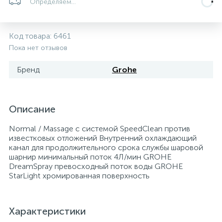
Определяем...
Системы управления и принадлежности для
192
37
67
Расширительные баки для отопления и ГВС
Гофрированные нержавеющие системы
Корпуса для механических фильтров
насосов
Код товара:
6461
Пока нет отзывов
467
12
12
Теплоносители и антифризы
Коммерческие насосы
Медные системы под пайку
Системы контроля протечки воды
Бренд
Grohe
49
Бытовые насосы
Контрольно-измерительные приборы
Мультипатронные фильтры
Описание
Гидроаккумуляторы (гидробаки) для систем
282
21
44
Насосы для бассейнов
Теплоизоляция
водоснабжения
Normal / Massage с системой SpeedClean против
известковых отложений Внутренний охлаждающий
канал для продолжительного срока службы шаровой
198
89
Центробежные in-line насосы
Крепеж и аксессуары
Комплектующие для систем водоподготовки
шарнир минимальный поток 4Л/мин GROHE
DreamSpray превосходный поток воды GROHE
StarLight хромированная поверхность
37
Фильтры механической очистки
Характеристики
15
Фильтры под мойку