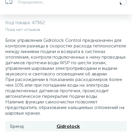
Определяем...
Системы управления и принадлежности для
192
37
67
Расширительные баки для отопления и ГВС
Гофрированные нержавеющие системы
Корпуса для механических фильтров
насосов
Код товара:
47362
Пока нет отзывов
467
12
12
Теплоносители и антифризы
Коммерческие насосы
Медные системы под пайку
Системы контроля протечки воды
Блок управления Gidrolock Control предназначен для
контроля разницы в скоростях расхода теплоносителя
49
между линиями подачи и возврата в системах
Бытовые насосы
Контрольно-измерительные приборы
Мультипатронные фильтры
отопления, контроля подключенных к нему проводных
датчиков протечки воды WSP по шести зонам,
управления шаровыми электроприводами и выдачи
Гидроаккумуляторы (гидробаки) для систем
282
21
44
Насосы для бассейнов
Теплоизоляция
звукового и светового оповещения об аварии.
водоснабжения
При расхождении в показаниях расходомеров более
чем 10% или при попадании воды на электроды
198
89
подключенных датчиков протечки, происходит
Центробежные in-line насосы
Крепеж и аксессуары
Комплектующие для систем водоподготовки
автоматическое перекрытие подачи воды.
Наличие функции самоочистки позволяет
предотвратить образование кальциевых отложений на
37
Фильтры механической очистки
шаровых кранах.
Бренд
Gidrolock
15
Фильтры под мойку