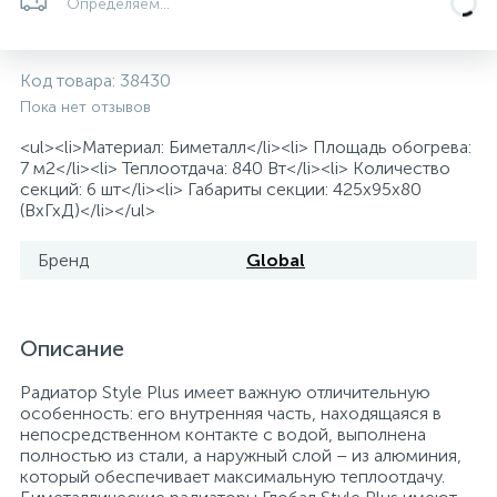
Определяем...
5
4
7
Печи
Циркуляционные насосы для гелиоустановок
Паковочные и уплотнительные материалы
Диспенсеры
Код товара:
38430
Системы управления и принадлежности для
233
37
67
Расширительные баки для отопления и ГВС
Гофрированные нержавеющие системы
Корпуса для механических фильтров
Пока нет отзывов
насосов
<ul><li>Материал: Биметалл</li><li> Площадь обогрева:
7 м2</li><li> Теплоотдача: 840 Вт</li><li> Количество
467
12
12
Теплоносители и антифризы
Коммерческие насосы
Медные системы под пайку
Системы контроля протечки воды
секций: 6 шт</li><li> Габариты секции: 425x95x80
(ВхГхД)</li></ul>
49
Бытовые насосы
Контрольно-измерительные приборы
Мультипатронные фильтры
Бренд
Global
Гидроаккумуляторы (гидробаки) для систем
282
21
44
Насосы для бассейнов
Теплоизоляция
водоснабжения
Описание
198
89
Радиатор Style Plus имеет важную отличительную
Центробежные in-line насосы
Крепеж и аксессуары
Комплектующие для систем водоподготовки
особенность: его внутренняя часть, находящаяся в
непосредственном контакте с водой, выполнена
полностью из стали, а наружный слой – из алюминия,
37
Фильтры механической очистки
который обеспечивает максимальную теплоотдачу.