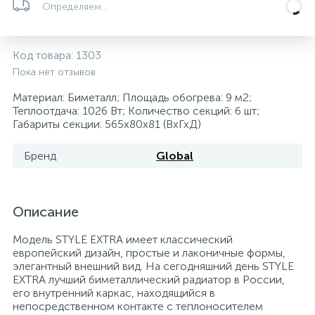
Определяем...
5
4
7
Печи
Циркуляционные насосы для гелиоустановок
Паковочные и уплотнительные материалы
Диспенсеры
Код товара:
1303
Системы управления и принадлежности для
233
37
67
Расширительные баки для отопления и ГВС
Гофрированные нержавеющие системы
Корпуса для механических фильтров
Пока нет отзывов
насосов
Материал: Биметалл; Площадь обогрева: 9 м2;
467
12
12
Теплоотдача: 1026 Вт; Количество секций: 6 шт;
Теплоносители и антифризы
Коммерческие насосы
Медные системы под пайку
Системы контроля протечки воды
Габариты секции: 565x80x81 (ВхГхД)
49
Бренд
Global
Бытовые насосы
Контрольно-измерительные приборы
Мультипатронные фильтры
Гидроаккумуляторы (гидробаки) для систем
282
21
44
Насосы для бассейнов
Теплоизоляция
Описание
водоснабжения
Модель STYLE EXTRA имеет классический
198
89
Центробежные in-line насосы
Крепеж и аксессуары
Комплектующие для систем водоподготовки
европейский дизайн, простые и лаконичные формы,
элегантный внешний вид. На сегодняшний день STYLE
EXTRA лучший биметаллический радиатор в России,
37
его внутренний каркас, находящийся в
Фильтры механической очистки
непосредственном контакте с теплоносителем