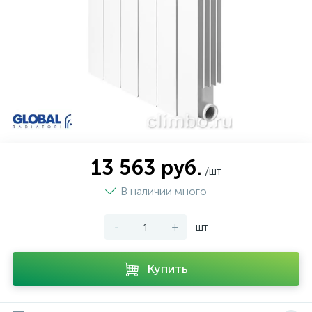
208
173
21
99
7
Бренды
Тепловая автоматика
Центробежные насосы
Трубопроводная арматура
Аэрация
Кухонные мойки
Осушители воздуха
430
103
261
32
Реализованные объекты
Радиаторы отопления и комплектующие
Циркуляционные насосы
Терморегулирующая арматура
Дозирование
Мебель для ванной комнаты
Увлажнители воздуха
20
48
96
11
О компании
Коллекторные системы и комплектующие
Повысительные насосы
Канализация
Обезжелезивание (Деманганация)
Санитарная керамика
Климатические комплексы и комплектующие
Комплектующие для увлажнителей и
107
792
109
36
Оплата и доставка
Электрический теплый пол
Дренажные насосы
Резьбовые соединения для трубопроводов
Системы умягчения
Системы инсталляции
очистителей
13 563 руб.
/шт
В наличии много
247
158
56
Контакты
Водяной тёплый пол
Скважинные насосы
Резьбовые оцинкованные чугунные фитинги
Фильтрация
Аксессуары для ванной комнаты
Коммерческая вентиляция
-
+
шт
Накопительные емкости для дренажных
103
175
43
3
Дымоходы
Системы из сшитого полиэтилена
Фильтрующие загрузки
насосов
Купить
Ультрафиолетовые установки и
50
3
Комплектующие для котельных
Насосные установки для отвода конденсата
Подводки гибкие
комплектующие