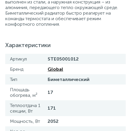
выполнен из стали, а наружная конструкция – из
алюминия, передающего тепло окружающей среде.
15
Фильтры под мойку
Биметаллический радиатор быстро реагирует на
команды термостата и обеспечивает режим
комфортного отопления.
Характеристики
Артикул
STE05001012
Бренд
Global
Тип
Биметаллический
Площадь
17
обогрева, м²
Теплоотдача 1
171
секции, Вт
Мощность, Вт
2052