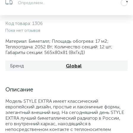
Определяем...
5
4
7
Печи
Циркуляционные насосы для гелиоустановок
Паковочные и уплотнительные материалы
Диспенсеры
Код товара:
1306
Системы управления и принадлежности для
233
37
67
Расширительные баки для отопления и ГВС
Гофрированные нержавеющие системы
Корпуса для механических фильтров
Пока нет отзывов
насосов
Материал: Биметалл; Площадь обогрева: 17 м2;
467
12
12
Теплоотдача: 2052 Вт; Количество секций: 12 шт;
Теплоносители и антифризы
Коммерческие насосы
Медные системы под пайку
Системы контроля протечки воды
Габариты секции: 565x80x81 (ВхГхД)
49
Бренд
Global
Бытовые насосы
Контрольно-измерительные приборы
Мультипатронные фильтры
Гидроаккумуляторы (гидробаки) для систем
282
21
44
Насосы для бассейнов
Теплоизоляция
Описание
водоснабжения
Модель STYLE EXTRA имеет классический
198
89
Центробежные in-line насосы
Крепеж и аксессуары
Комплектующие для систем водоподготовки
европейский дизайн, простые и лаконичные формы,
элегантный внешний вид. На сегодняшний день STYLE
EXTRA лучший биметаллический радиатор в России,
37
его внутренний каркас, находящийся в
Фильтры механической очистки
непосредственном контакте с теплоносителем