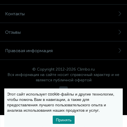
Контакты
Отзывы
Правовая информация
© Copyright 2012-2026 Climbo.ru
Вся информация на сайте носит справочный характер и не
является публичной офертой
Этот сайт использует cookie-файлы и другие технологии,
чтобы помочь Вам в навигации, а также для
Политика компании в отношении обработки персональных
предоставления лучшего пользовательского опыта и
данных
анализа использования наших продуктов и услуг.
Принять
0
0