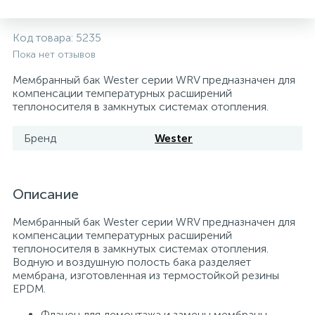
Системы управления и принадлежности для
192
37
67
Расширительные баки для отопления и ГВС
Гофрированные нержавеющие системы
Корпуса для механических фильтров
Код товара:
5235
насосов
Пока нет отзывов
467
12
12
Мембранный бак Wester серии WRV предназначен для
Теплоносители и антифризы
Коммерческие насосы
Медные системы под пайку
Системы контроля протечки воды
компенсации температурных расширений
теплоносителя в замкнутых системах отопления.
49
Бытовые насосы
Контрольно-измерительные приборы
Мультипатронные фильтры
Бренд
Wester
Гидроаккумуляторы (гидробаки) для систем
282
21
44
Насосы для бассейнов
Теплоизоляция
водоснабжения
Описание
198
89
Центробежные in-line насосы
Крепеж и аксессуары
Комплектующие для систем водоподготовки
Мембранный бак Wester серии WRV предназначен для
компенсации температурных расширений
теплоносителя в замкнутых системах отопления.
37
Водную и воздушную полость бака разделяет
Фильтры механической очистки
мембрана, изготовленная из термостойкой резины
EPDM.
15
Фильтры под мойку
Фланец для демонтажа и замены мембраны.