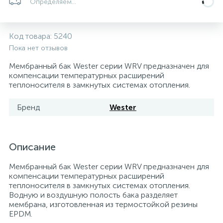
Определяем...
5
4
7
Печи
Циркуляционные насосы для гелиоустановок
Паковочные и уплотнительные материалы
Диспенсеры
Код товара:
5240
Системы управления и принадлежности для
192
37
67
Расширительные баки для отопления и ГВС
Гофрированные нержавеющие системы
Корпуса для механических фильтров
Пока нет отзывов
насосов
Мембранный бак Wester серии WRV предназначен для
компенсации температурных расширений
467
12
12
Теплоносители и антифризы
Коммерческие насосы
Медные системы под пайку
Системы контроля протечки воды
теплоносителя в замкнутых системах отопления.
Бренд
Wester
49
Бытовые насосы
Контрольно-измерительные приборы
Мультипатронные фильтры
Гидроаккумуляторы (гидробаки) для систем
282
21
44
Насосы для бассейнов
Теплоизоляция
Описание
водоснабжения
Мембранный бак Wester серии WRV предназначен для
198
89
компенсации температурных расширений
Центробежные in-line насосы
Крепеж и аксессуары
Комплектующие для систем водоподготовки
теплоносителя в замкнутых системах отопления.
Водную и воздушную полость бака разделяет
мембрана, изготовленная из термостойкой резины
37
Фильтры механической очистки
EPDM.