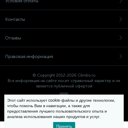
Условия оплаты
Контакты
Отзывы
Правовая информация
© Copyright 2012-2026 Climbo.ru
Вся информация на сайте носит справочный характер и не
является публичной офертой
Этот сайт использует cookie-файлы и другие технологии,
чтобы помочь Вам в навигации, а также для
Политика компании в отношении обработки персональных
предоставления лучшего пользовательского опыта и
данных
анализа использования наших продуктов и услуг.
Принять
0
0