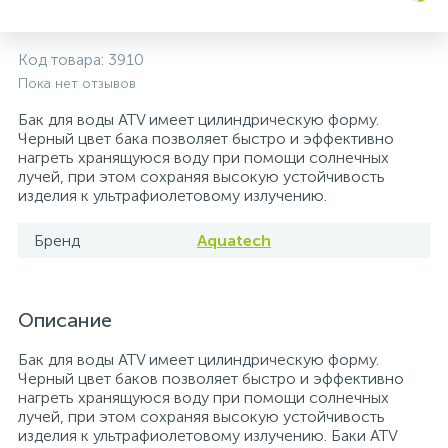
5
4
7
Печи
Циркуляционные насосы для гелиоустановок
Паковочные и уплотнительные материалы
Диспенсеры
Код товара:
3910
Пока нет отзывов
Системы управления и принадлежности для
233
37
67
Расширительные баки для отопления и ГВС
Гофрированные нержавеющие системы
Корпуса для механических фильтров
насосов
Бак для воды ATV имеет цилиндрическую форму.
Черный цвет бака позволяет быстро и эффективно
467
12
12
нагреть хранящуюся воду при помощи солнечных
Теплоносители и антифризы
Коммерческие насосы
Медные системы под пайку
Системы контроля протечки воды
лучей, при этом сохраняя высокую устойчивость
изделия к ультрафиолетовому излучению.
49
Бытовые насосы
Контрольно-измерительные приборы
Мультипатронные фильтры
Бренд
Aquatech
Гидроаккумуляторы (гидробаки) для систем
282
21
44
Насосы для бассейнов
Теплоизоляция
водоснабжения
Описание
198
89
Центробежные in-line насосы
Крепеж и аксессуары
Комплектующие для систем водоподготовки
Бак для воды ATV имеет цилиндрическую форму.
Черный цвет баков позволяет быстро и эффективно
нагреть хранящуюся воду при помощи солнечных
37
лучей, при этом сохраняя высокую устойчивость
Фильтры механической очистки
изделия к ультрафиолетовому излучению. Баки ATV