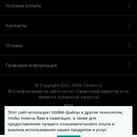
Условия оплаты
Контакты
Отзывы
Правовая информация
© Copyright 2012-2026 Climbo.ru
Вся информация на сайте носит справочный характер и не
является публичной офертой
Этот сайт использует cookie-файлы и другие технологии,
чтобы помочь Вам в навигации, а также для
Политика компании в отношении обработки персональных
предоставления лучшего пользовательского опыта и
данных
анализа использования наших продуктов и услуг.