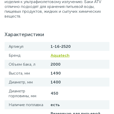
изделия к ультрафиолетовому излучению. Баки ATV
отлично подходят для хранения питьевой воды,
15
Фильтры под мойку
пищевых продуктов, жидких и сыпучих химических
веществ.
Характеристики
Артикул
1-16-2520
Бренд
Aquatech
Объем бака, л
2000
Высота, мм
1490
Диаметр, мм
1400
Диаметр
450
горловины, мм
Наличие поплавка
есть
Резервуар для питьевой