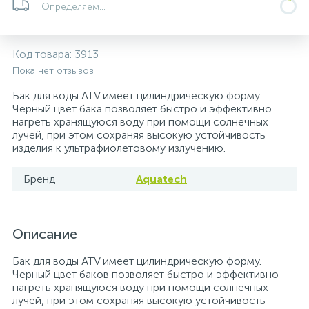
Определяем...
5
4
7
Печи
Циркуляционные насосы для гелиоустановок
Паковочные и уплотнительные материалы
Диспенсеры
Код товара:
3913
Системы управления и принадлежности для
233
37
67
Расширительные баки для отопления и ГВС
Гофрированные нержавеющие системы
Корпуса для механических фильтров
Пока нет отзывов
насосов
Бак для воды ATV имеет цилиндрическую форму.
467
12
12
Черный цвет бака позволяет быстро и эффективно
Теплоносители и антифризы
Коммерческие насосы
Медные системы под пайку
Системы контроля протечки воды
нагреть хранящуюся воду при помощи солнечных
лучей, при этом сохраняя высокую устойчивость
изделия к ультрафиолетовому излучению.
49
Бытовые насосы
Контрольно-измерительные приборы
Мультипатронные фильтры
Бренд
Aquatech
Гидроаккумуляторы (гидробаки) для систем
282
21
44
Насосы для бассейнов
Теплоизоляция
водоснабжения
Описание
198
89
Центробежные in-line насосы
Крепеж и аксессуары
Комплектующие для систем водоподготовки
Бак для воды ATV имеет цилиндрическую форму.
Черный цвет баков позволяет быстро и эффективно
37
нагреть хранящуюся воду при помощи солнечных
Фильтры механической очистки
лучей, при этом сохраняя высокую устойчивость