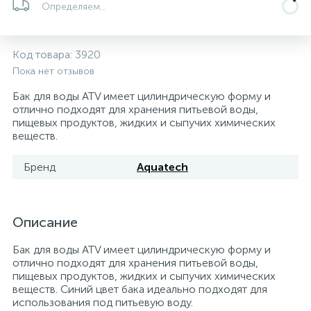
Определяем...
Системы управления и принадлежности для
192
37
67
Расширительные баки для отопления и ГВС
Гофрированные нержавеющие системы
Корпуса для механических фильтров
насосов
Код товара:
3920
Пока нет отзывов
467
12
12
Теплоносители и антифризы
Коммерческие насосы
Медные системы под пайку
Системы контроля протечки воды
Бак для воды ATV имеет цилиндрическую форму и
отлично подходят для хранения питьевой воды,
49
пищевых продуктов, жидких и сыпучих химических
Бытовые насосы
Контрольно-измерительные приборы
Мультипатронные фильтры
веществ.
Гидроаккумуляторы (гидробаки) для систем
282
21
44
Бренд
Aquatech
Насосы для бассейнов
Теплоизоляция
водоснабжения
198
89
Центробежные in-line насосы
Крепеж и аксессуары
Комплектующие для систем водоподготовки
Описание
Бак для воды ATV имеет цилиндрическую форму и
37
Фильтры механической очистки
отлично подходят для хранения питьевой воды,
пищевых продуктов, жидких и сыпучих химических
веществ. Синий цвет бака идеально подходят для
15
использования под питьевую воду.
Фильтры под мойку