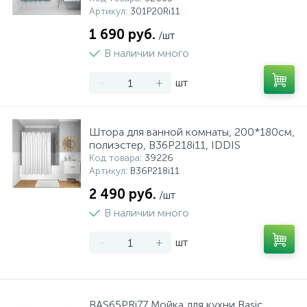
Артикул
: 301P20Ri11
1 690 руб.
/шт
В наличии много
-
+
шт
Штора для ванной комнаты, 200*180см,
полиэстер, B36P218i11, IDDIS
Код товара
: 39226
Артикул
: B36P218i11
2 490 руб.
/шт
В наличии много
-
+
шт
BAS65PRi77 Мойка для кухни Basic