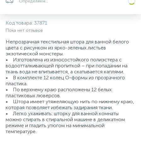
Определяем...
5
4
7
Печи
Циркуляционные насосы для гелиоустановок
Паковочные и уплотнительные материалы
Диспенсеры
Код товара:
37871
Системы управления и принадлежности для
233
37
67
Расширительные баки для отопления и ГВС
Гофрированные нержавеющие системы
Корпуса для механических фильтров
Пока нет отзывов
насосов
Непрозрачная текстильная штора для ванной белого
цвета с рисунком из ярко-зеленых листьев
467
12
12
Теплоносители и антифризы
Коммерческие насосы
Медные системы под пайку
Системы контроля протечки воды
экзотической монстеры.
• Изготовлена из износостойкого полиэстера с
водоотталкивающей пропиткой – при попадании на
49
Бытовые насосы
Контрольно-измерительные приборы
Мультипатронные фильтры
ткань вода не впитывается, а скатывается каплями.
• В комплекте 12 колец О-формы из прозрачного
пластика.
Гидроаккумуляторы (гидробаки) для систем
282
21
44
• По верхнему краю расположены 12 белых
Насосы для бассейнов
Теплоизоляция
водоснабжения
пластиковых люверсов.
• Штора имеет утяжеляющую нить по нижнему краю,
которая позволяет избежать задирания ткани.
198
89
Центробежные in-line насосы
Крепеж и аксессуары
Комплектующие для систем водоподготовки
• Легко ухаживать: шторку для ванной комнаты
можно стирать в стиральной машине в деликатном
режиме и гладить утюгом на минимальной
37
температуре.
Фильтры механической очистки