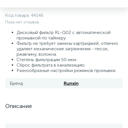
5
4
7
Печи
Циркуляционные насосы для гелиоустановок
Паковочные и уплотнительные материалы
Диспенсеры
Код товара:
44146
Пока нет отзывов
Системы управления и принадлежности для
192
37
67
Расширительные баки для отопления и ГВС
Гофрированные нержавеющие системы
Корпуса для механических фильтров
насосов
Дисковый фильтр RL-Q02 с автоматической
промывкой по таймеру.
Фильтр не требует замены картриджей, отлично
467
12
12
Теплоносители и антифризы
Коммерческие насосы
Медные системы под пайку
Системы контроля протечки воды
удаляет механические загрязнения - песок,
ржавчину, волокна.
Степень фильтрации 50 мкм.
49
Бытовые насосы
Контрольно-измерительные приборы
Мультипатронные фильтры
Сброс фильтрата в канализацию.
Разнообразные настройки режимов промывки.
Гидроаккумуляторы (гидробаки) для систем
282
21
44
Насосы для бассейнов
Теплоизоляция
Бренд
Runxin
водоснабжения
198
89
Центробежные in-line насосы
Крепеж и аксессуары
Комплектующие для систем водоподготовки
Описание
37
Фильтры механической очистки