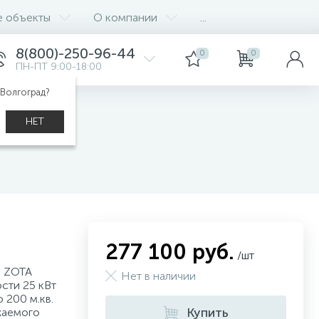
е объекты
О компании
...
8(800)-250-96-44
0
0
ПН-ПТ 9:00-18:00
 Волгоград?
НЕТ
ый)
277 100 руб.
/шт
л ZOTA
Нет в наличии
сти 25 кВт
200 м.кв.
Купить
жаемого