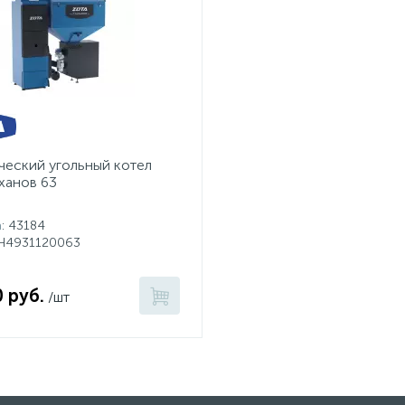
чеcкий угольный котел
ханов 63
а
: 43184
SH4931120063
 руб.
/шт