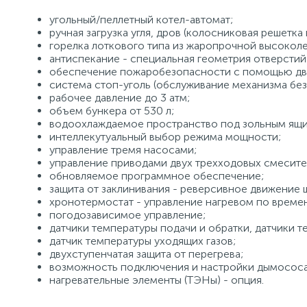
угольный/пеллетный котел-автомат;
ручная загрузка угля, дров (колосниковая решетка 
горелка лоткового типа из жаропрочной высоколе
антиспекание - специальная геометрия отверстий 
обеспечение пожаробезопасности с помощью дв
система стоп-уголь (обслуживание механизма без
рабочее давление до 3 атм;
объем бункера от 530 л;
водоохлаждаемое пространство под зольным ящ
интеллекутуальный выбор режима мощности;
управление тремя насосами;
управление приводами двух трехходовых смесите
обновляемое программное обеспечение;
защита от заклинивания - реверсивное движение 
хронотермостат - управление нагревом по време
погодозависимое управление;
датчики температуры подачи и обратки, датчики т
датчик температуры уходящих газов;
двухступенчатая защита от перегрева;
возможность подключения и настройки дымососа
нагревательные элементы (ТЭНы) - опция.