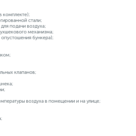
в комплекте);
гированной стали;
для подачи воздуха;
ухшекового механизма;
 опустошения бункера);
иком;
льных клапанов;
шнека;
ни;
емпературы воздуха в помещении и на улице;
;