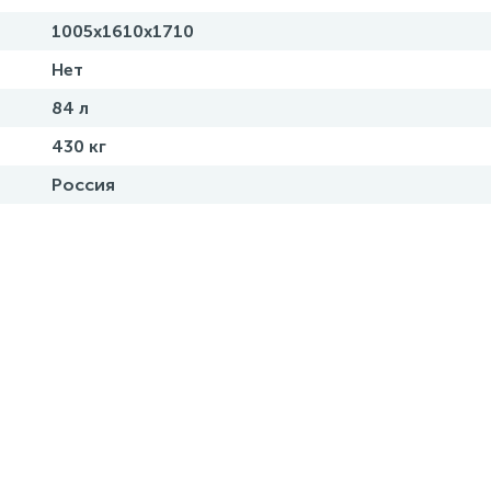
1005х1610х1710
Нет
84 л
430 кг
Россия