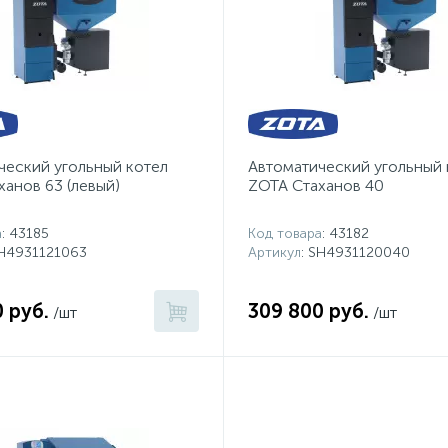
чеcкий угольный котел
Автоматичеcкий угольный 
анов 63 (левый)
ZOTA Стаханов 40
а
: 43185
Код товара
: 43182
SH4931121063
Артикул
: SH4931120040
 руб.
309 800 руб.
/шт
/шт