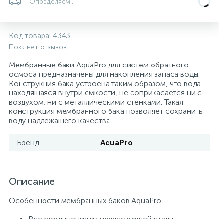
Определяем...
Системы управления и принадлежности для
192
37
67
Расширительные баки для отопления и ГВС
Гофрированные нержавеющие системы
Корпуса для механических фильтров
насосов
Код товара:
4343
Пока нет отзывов
467
12
12
Теплоносители и антифризы
Коммерческие насосы
Медные системы под пайку
Системы контроля протечки воды
Мембранные баки AquaPro для систем обратного
осмоса предназначены для накопления запаса воды.
Конструкция бака устроена таким образом, что вода
49
Бытовые насосы
Контрольно-измерительные приборы
Мультипатронные фильтры
находящаяся внутри емкости, не соприкасается ни с
воздухом, ни с металлическими стенками. Такая
конструкция мембранного бака позволяет сохранить
Гидроаккумуляторы (гидробаки) для систем
282
21
44
воду надлежащего качества.
Насосы для бассейнов
Теплоизоляция
водоснабжения
Бренд
AquaPro
198
89
Центробежные in-line насосы
Крепеж и аксессуары
Комплектующие для систем водоподготовки
37
Описание
Фильтры механической очистки
Особенности мембранных баков AquaPro.
15
Фильтры под мойку
Все соединения из нержавеющей стали