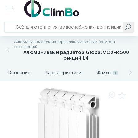
Алюминиевые радиаторы (алюминиевые батареи
Главное меню
Отопление
Насосы и станции
Трубопроводы и арматура
Водоснабжение и водоподготовка
Сантехника
Вентиляция и кондиционирование
Автономное энергоснабжение
отопления)
Алюминиевый радиатор Global VOX-R 500
секций 14
793
124
23
82
Главная
Котлы отопления
Колодезные насосы
Системы полипропиленовых трубопроводов
Баки для воды
Смесители
Кондиционеры и комплектующие
Бесперебойное питание
Описание
Характеристики
Файлы
О
1
Системы металлопластиковых
303
192
22
71
3
Каталог оборудования
Водонагреватели
Канализационные установки
Комплектующие баков для воды
Душевая программа
Вытяжки
Солнечные панели
трубопроводов
Системы обратного осмоса и
249
157
3
Решения и услуги
Обогреватели
Насосные станции
Запорно-регулирующая арматура
Акриловые ванны
Бытовая вентиляция
комплектующие
222
126
48
10
54
71
Калькуляторы и подбор
Полотенцесушители
Вихревые насосы
Системы нержавеющих трубопроводов
Сменные картриджи
Душевые кабины
Мойки воздуха