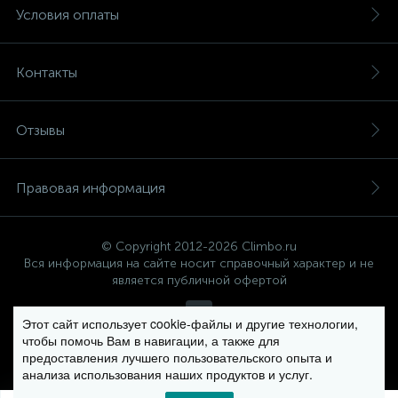
Условия оплаты
Контакты
Отзывы
Правовая информация
© Copyright 2012-2026 Climbo.ru
Вся информация на сайте носит справочный характер и не
является публичной офертой
Этот сайт использует cookie-файлы и другие технологии,
чтобы помочь Вам в навигации, а также для
Политика компании в отношении обработки персональных
предоставления лучшего пользовательского опыта и
данных
анализа использования наших продуктов и услуг.