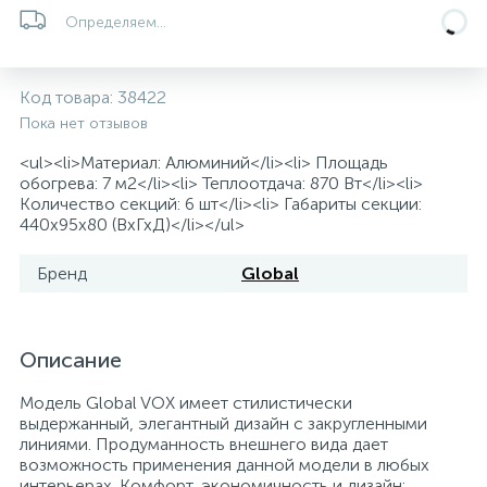
Определяем...
5
4
7
Печи
Циркуляционные насосы для гелиоустановок
Паковочные и уплотнительные материалы
Диспенсеры
Системы управления и принадлежности для
192
37
67
Код товара:
38422
Расширительные баки для отопления и ГВС
Гофрированные нержавеющие системы
Корпуса для механических фильтров
насосов
Пока нет отзывов
<ul><li>Материал: Алюминий</li><li> Площадь
467
12
12
Теплоносители и антифризы
Коммерческие насосы
Медные системы под пайку
Системы контроля протечки воды
обогрева: 7 м2</li><li> Теплоотдача: 870 Вт</li><li>
Количество секций: 6 шт</li><li> Габариты секции:
440x95x80 (ВхГхД)</li></ul>
49
Бытовые насосы
Контрольно-измерительные приборы
Мультипатронные фильтры
Бренд
Global
Гидроаккумуляторы (гидробаки) для систем
282
21
44
Насосы для бассейнов
Теплоизоляция
водоснабжения
Описание
198
89
Центробежные in-line насосы
Крепеж и аксессуары
Комплектующие для систем водоподготовки
Модель Global VOX имеет стилистически
выдержанный, элегантный дизайн с закругленными
линиями. Продуманность внешнего вида дает
37
Фильтры механической очистки
возможность применения данной модели в любых
интерьерах. Комфорт, экономичность и дизайн: