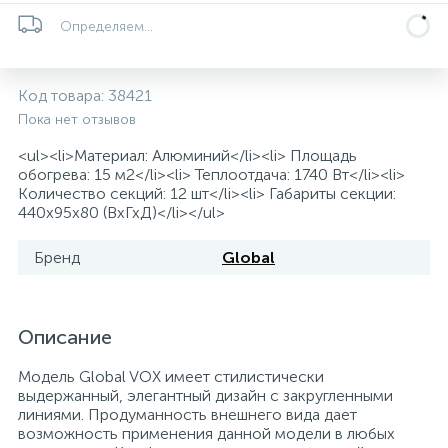
5
4
7
Определяем...
Печи
Циркуляционные насосы для гелиоустановок
Паковочные и уплотнительные материалы
Диспенсеры
Системы управления и принадлежности для
192
37
67
Код товара:
38421
Расширительные баки для отопления и ГВС
Гофрированные нержавеющие системы
Корпуса для механических фильтров
насосов
Пока нет отзывов
467
12
12
<ul><li>Материал: Алюминий</li><li> Площадь
Теплоносители и антифризы
Коммерческие насосы
Медные системы под пайку
Системы контроля протечки воды
обогрева: 15 м2</li><li> Теплоотдача: 1740 Вт</li><li>
Количество секций: 12 шт</li><li> Габариты секции:
440x95x80 (ВхГхД)</li></ul>
49
Бытовые насосы
Контрольно-измерительные приборы
Мультипатронные фильтры
Бренд
Global
Гидроаккумуляторы (гидробаки) для систем
282
21
44
Насосы для бассейнов
Теплоизоляция
водоснабжения
Описание
198
89
Центробежные in-line насосы
Крепеж и аксессуары
Комплектующие для систем водоподготовки
Модель Global VOX имеет стилистически
выдержанный, элегантный дизайн с закругленными
37
линиями. Продуманность внешнего вида дает
Фильтры механической очистки
возможность применения данной модели в любых