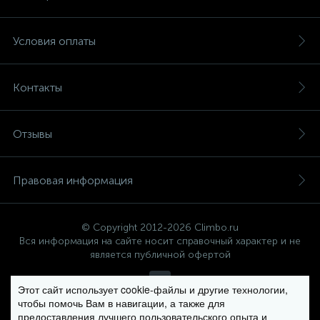
Условия оплаты
Контакты
Отзывы
Правовая информация
© Copyright 2012-2026 Climbo.ru
Вся информация на сайте носит справочный характер и не
является публичной офертой
Этот сайт использует cookie-файлы и другие технологии,
чтобы помочь Вам в навигации, а также для
Политика компании в отношении обработки персональных
предоставления лучшего пользовательского опыта и
данных