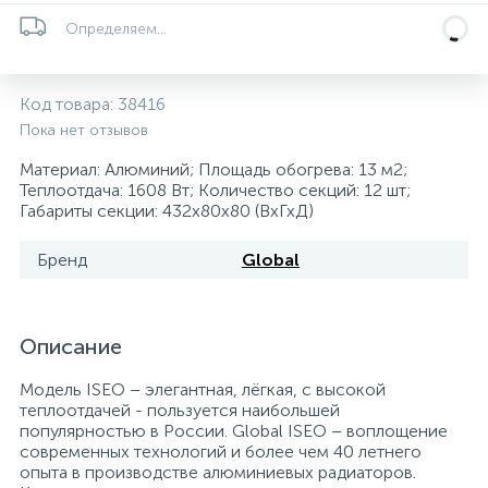
5
4
7
Определяем...
Печи
Циркуляционные насосы для гелиоустановок
Паковочные и уплотнительные материалы
Диспенсеры
Системы управления и принадлежности для
233
37
67
Код товара:
38416
Расширительные баки для отопления и ГВС
Гофрированные нержавеющие системы
Корпуса для механических фильтров
насосов
Пока нет отзывов
467
12
12
Материал: Алюминий; Площадь обогрева: 13 м2;
Теплоносители и антифризы
Коммерческие насосы
Медные системы под пайку
Системы контроля протечки воды
Теплоотдача: 1608 Вт; Количество секций: 12 шт;
Габариты секции: 432x80x80 (ВхГхД)
49
Бытовые насосы
Контрольно-измерительные приборы
Мультипатронные фильтры
Бренд
Global
Гидроаккумуляторы (гидробаки) для систем
282
21
44
Насосы для бассейнов
Теплоизоляция
водоснабжения
Описание
198
89
Центробежные in-line насосы
Крепеж и аксессуары
Комплектующие для систем водоподготовки
Модель ISEO – элегантная, лёгкая, с высокой
теплоотдачей - пользуется наибольшей
популярностью в России. Global ISEO – воплощение
37
современных технологий и более чем 40 летнего
Фильтры механической очистки
опыта в производстве алюминиевых радиаторов.