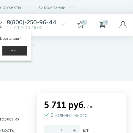
е объекты
О компании
...
8(800)-250-96-44
0
0
ПН-ПТ 9:00-18:00
 Волгоград?
тареи отопления)
НЕТ
5 711 руб.
/шт
В наличии много
товления -
ивость
-
+
шт