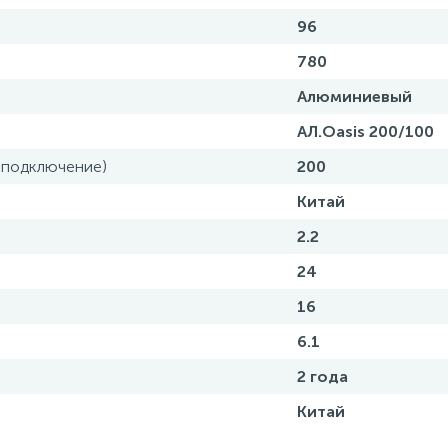
96
780
Алюминиевый
АЛ.Oasis 200/100
 подключение)
200
Китай
2.2
24
16
6.1
2 года
Китай