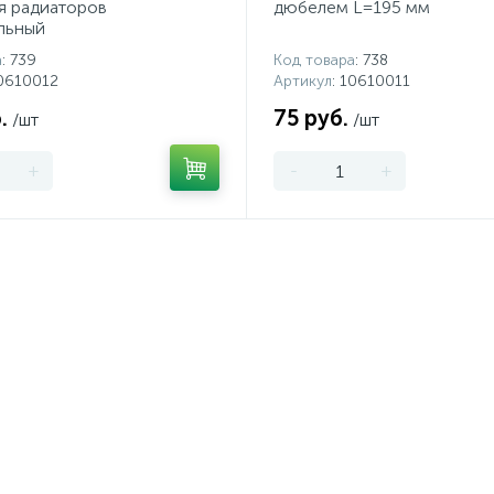
я радиаторов
дюбелем L=195 мм
льный
а
: 739
Код товара
: 738
10610012
Артикул
: 10610011
.
75 руб.
/шт
/шт
+
-
+