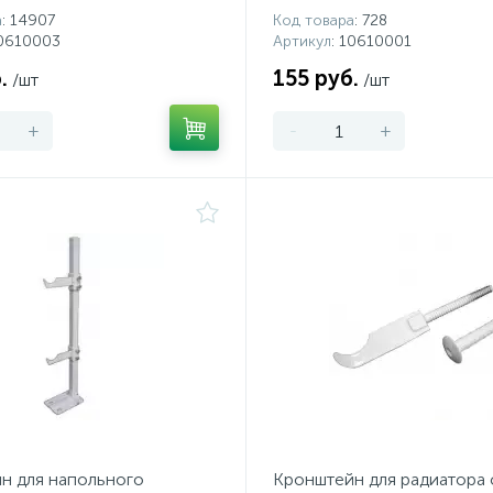
а
: 14907
Код товара
: 728
10610003
Артикул
: 10610001
.
155 руб.
/шт
/шт
+
-
+
н для напольного
Кронштейн для радиатора 