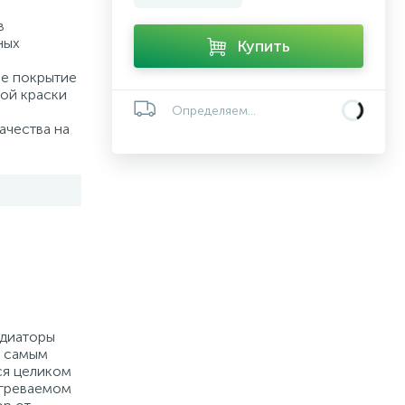
в
ных
Купить
е покрытие
ой краски
Определяем...
ачества на
адиаторы
я самым
ся целиком
огреваемом