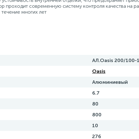
стойчивость внутренней отделки, что предохраняет приб
ор проходит современную систему контроля качества на р
в течение многих лет
АЛ.Oasis 200/100-
Oasis
Алюминиевый
6.7
80
800
10
276